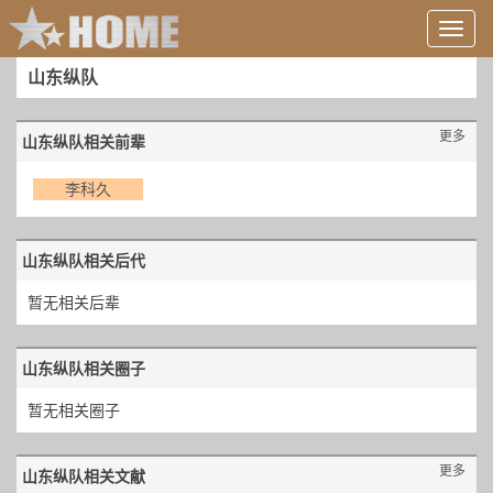
用
户
信
山东纵队
息/
登
更多
录
山东纵队相关前辈
等
李科久
山东纵队相关后代
暂无相关后辈
山东纵队相关圈子
暂无相关圈子
更多
山东纵队相关文献