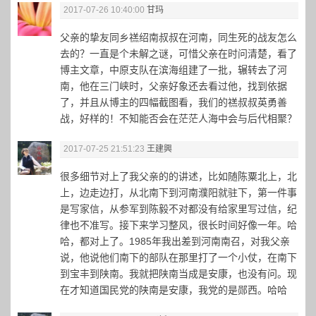
2017-07-26 10:40:00
甘玛
父亲的挚友同乡禚绍南叔叔在河南，同生死的战友怎么
去的？一直是个未解之谜，可惜父亲在时问清楚，看了
博主文章，中原支队在滨海组建了一批，辗转去了河
南，他在三门峡时，父亲好象还去看过他，找到依据
了，并且从博主的四幅截图看，我们的禚叔叔英勇善
战，好样的！不知能否会在茫茫人海中会与后代相聚？
2017-07-25 21:51:23
王建興
很多细节对上了我父亲的的讲述，比如随陈粟北上，北
上，边走边打，从北南下到河南濮阳就驻下，第一件事
是写家信，从参军到陈毅不对都没有给家里写过信，纪
律也不准写。接下来学习整风，很长时间好像一年。哈
哈，都对上了。1985年我出差到河南南召，对我父亲
说，他说他们南下的部队在那里打了一个小仗，在南下
到宝丰到陕南。我就把陕南当成是安康，也没有问。现
在才知道国民党的陕南是安康，我党的是郧西。哈哈