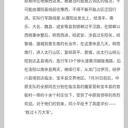
原局所在地豫西进发。根据当时敌我占领区的情况，不
可能由濮阳直线前往豫西，不得不躲开敌占区迂回行
进。实际行军路线是:从濮阳出发北上，经清丰、南
乐、大名、魏县、成安等县到邯郸过平汉路，在邯郸以
西稍事休整后，转而西进，经武安、涉县过东阳关，经
黎城、潞城到晋东南的长治市，在这里休息几天，转而
南行，进人太行山区，复经高平、晋城，出太行山经沁
阳到达孟县境内，急行军19个钟头渡黄河越陇海路，后
在洛阳以南休息两天，继续行军，从龙门过伊河，经伊
川县境到达临汝、宝丰县交界地区。7月30日前后，中
原支队的全部同志分别在临汝县的魔家营和宝丰县的官
衙村一带的十余个村庄住下，受到了中原局领导的热烈
欢迎。对于他们的到来，邓小平给予了高度评价——
“胜过十万大军”。