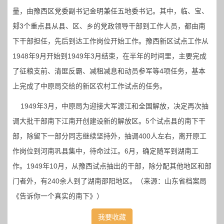
量，由豫西区党委副书记金明兼任五地委书记。其中，临、宝、
郏3个重点县从县、区、乡的党政领导干部到工作人员，都由南
下干部担任，先后到达工作岗位开始工作。豫西新区试点工作从
1948年9月开始到1949年3月结束，在半年的时间里，主要完成
了征粮支前、清匪反霸、减租减息和动员参军等4项任务，基本
上完成了中原局交给的新区农村工作试点的任务。
1949年3月，中原局为迎接大军渡江和全国解放，决定再次抽
调大批干部南下江南开创建设新的解放区。5个试点县的南下干
部，除留下一部分同志继续坚持外，抽调400人左右，离开原工
作岗位到河南巩县集中，待命过江。6月，确定随军到湖南工
作。1949年10月，从豫西试点抽出的干部，除分配其他地区和部
门者外，有240余人到了湖南邵阳地区。（来源：山东省档案局
《告诉你一个真实的南下》）
我要收藏