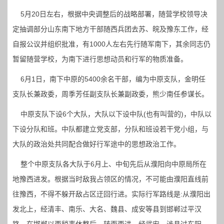
5月20日左右，根据中央调整后的战略部署，随营学校领导决
定抽调部分山东南下地方干部随西兵团去苏、皖及豫东工作，经
自报公议并组织批准，有1000人左右先行随军南下，其余同志仍
暂留随营学校，为南下进行思想动员和行军的物质准备。
6月1日，南下中原的5400余名干部，编为中原支队，金明任
支队长兼政委，周季芳任副支队长兼副政委，熊少南任参谋长。
中原支队下设6个大队，大队以下设中队(也有叫营的)，中队以
下设分队和班。中队都建立党支部，分队和班设若干党小组，与
大队的政治处共同配合做好行军途中的思想政治工作。
整个中原支队各大队于6月上、中旬先后从濮阳向中原局所在
地豫西进发。根据当时敌我占领区的情况，不可能由濮阳直线前
往豫西，不得不躲开敌占区迂回行进。实际行军路线是:从濮阳出
发北上，经清丰、南乐、大名、魏县、成安等县到邯郸过平汉