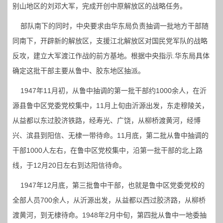
别山地区的刘邓大军，完成开创中原解放区的战略任务。
部队南下的同时，中央要求由华东局负责抽调一批地方干部随
同南下，开辟新的解放区，支援江北解放区对国民党军队的战略
反攻，建立大军渡江作战的前方基地。根据中央指示.华东局具体
确定这批干部主要从鲁中、胶东地区抽派。
1947年11月初，从鲁中抽调的第一批干部约1000余人，在沂
源县鲁中区党委党校集中，11月上旬由沂源出发，东走穆陵关，
从益都以东过胶济铁路，经寿光、广饶，从柳桥渡黄河，经博
兴、滨县到阳信、无棣一带待命。11月底，第二批从鲁中抽调的
干部1000人左右，在鲁中区党校集中，沿第一批干部的北上路
线，于12月20日左右到达阳信待命。
1947年12月底，第三批鲁中干部，也就是鲁中区党委党校的
全部人员700余人，从沂源出发，从益都以西过胶济路，从柳桥
渡黄河，到无棣待命。1948年2月中旬，第四批从鲁中一地委抽