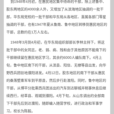
到1948年4月初，在惠民地区集中待命的干部，除上述鲁中、
胶东两地区的4000余人外，又增加了从滨海地区抽调的一批干
部，华东局党校的一批干部和华东局从各地区、直属各部门零星
抽调的干部，也有1947年夏从鲁南、鲁中地区转移到惠民地区的
干部，总数约在1万人左右。
1948年3月到4月初，在华东局组织部部长李林主持下，将这
批干部中的女同志，老、弱、病、残和由于其他原因不能南下的
干部继续留在惠民地区学习，其余约6000人编队南下。4月上
旬，鲁中地区南下的干部，从滨县、阳信、无棣等县出发，向华
野西兵团驻地濮阳进发。4月12日，胶东地区的南下干部从惠民
的桑落墅乘军车到平原县，然后步行赴淮阳。同时，鲁中地区的
干部，从博平分批乘西兵团派出的汽车到达聊城并稍事休息后继
续西行，经莘县、观城到濮阳。4月下旬，从山东调出的全部南
下干部先后到达濮阳，随即编入随营学校，进行政治和军事学
习，校长为陈毅。