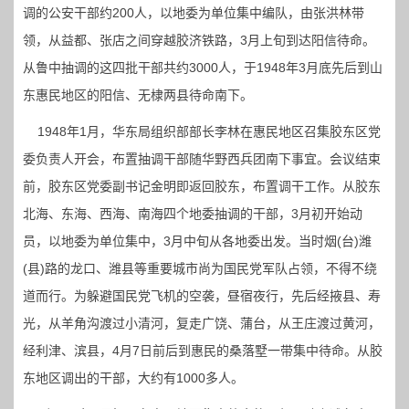
调的公安干部约200人，以地委为单位集中编队，由张洪林带
领，从益都、张店之间穿越胶济铁路，3月上旬到达阳信待命。
从鲁中抽调的这四批干部共约3000人，于1948年3月底先后到山
东惠民地区的阳信、无棣两县待命南下。
1948年1月，华东局组织部部长李林在惠民地区召集胶东区党
委负责人开会，布置抽调干部随华野西兵团南下事宜。会议结束
前，胶东区党委副书记金明即返回胶东，布置调干工作。从胶东
北海、东海、西海、南海四个地委抽调的干部，3月初开始动
员，以地委为单位集中，3月中旬从各地委出发。当时烟(台)潍
(县)路的龙口、潍县等重要城市尚为国民党军队占领，不得不绕
道而行。为躲避国民党飞机的空袭，昼宿夜行，先后经掖县、寿
光，从羊角沟渡过小清河，复走广饶、蒲台，从王庄渡过黄河，
经利津、滨县，4月7日前后到惠民的桑落墅一带集中待命。从胶
东地区调出的干部，大约有1000多人。