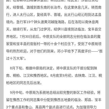
路，在邯郸以西稍事休整后，转而西进，经武安、涉县过东阳
关，经黎城、潞城到晋东南的长治市，在这里休息几天，转而南
行，进人太行山区，复经高平、晋城，出太行山经沁阳到达孟县
境内，急行军19个钟头渡黄河越陇海路，后在洛阳以南休息两
天，继续行军，从龙门过伊河，经伊川县境到达临汝、宝丰县交
界地区。7月30日前后，中原支队的全部同志分别在临汝县的魔
家营和宝丰县的官衙村一带的十余个村庄住下，受到了中原局领
导的热烈欢迎。对于他们的到来，邓小平给予了高度评价——“胜
过十万大军”。
8月下旬，根据中原局的决定，将中原支队的干部分配到陕
南、桐柏、江汉和豫西地区。8月底至9月初，去陕南、江汉、桐
柏地区的同志先后出发。
9月中旬，中原局为系统地总结出较完整的新区工作经验，将
留在豫西工作的同志集中分配到豫西五地委的临汝、郏县、宝丰
3个重点县和鲁山、禹县两个副点县进行试点。为加强领导力