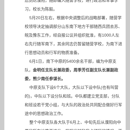
后到达濮阳，随即编入随营学校，进行政治和军事学
习，校长为陈毅。
5月20日左右，根据中央调整后的战略部署，随营学
校领导决定抽调部分山东南下地方干部随西兵团去苏、
皖及豫东工作，经自报公议并组织批准，有1000人左
右先行随军南下，其余同志仍暂留随营学校，为南下进
行思想动员和行军的物质准备。
6月1日，南下中原的5400余名干部，编为中原支
队，
金明任支队长兼政委，周季芳任副支队长兼副政
委，熊少南任参谋长。
中原支队下设6个大队，大队以下设中队(也有叫营
的)，中队以下设分队和班。中队都建立党支部，分队
和班设若干党小组，与大队的政治处共同配合做好行军
途中的思想政治工作。
整个中原支队各大队于6月上、中旬先后从濮阳向中