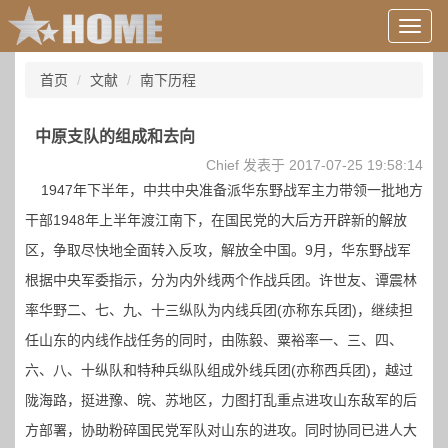
用
户
信
首页
文献
南下历程
息/
登
录
中原支队的组成和去向
等
Chief 发表于 2017-07-25 19:58:14
1947年下半年，中共中央准备派华东野战军主力带领一批地方
干部1948年上半年渡江南下，在国民党的大后方开辟新的解放
区，争取尽快地全面转入反攻，解放全中国。9月，华东野战军
根据中央军委指示，分为内外线两个作战兵团。许世友、谭震林
率华野二、七、九、十三纵队为内线兵团(亦称东兵团)，继续担
任山东的内线作战任务的同时，由陈毅、粟裕率一、三、四、
六、八、十纵队和特种兵纵队组成外线兵团(亦称西兵团)，越过
陇海路，挺进豫、皖、苏地区，力图打乱重点进攻山东敌军的后
方部署，协助粉碎国民党军队对山东的进攻。同时协同已进人大