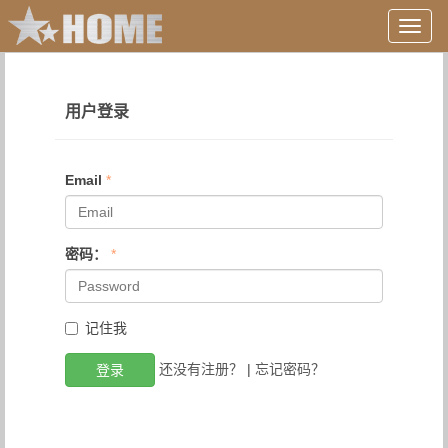
用
户
信
息/
登
用户登录
录
等
Email
*
密码：
*
记住我
还没有注册？
|
忘记密码？
登录