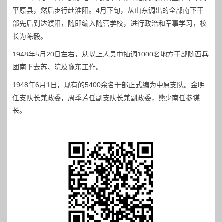
平原县，然后步行赴淮阳。4月下旬，从山东调出的全部南下干
部先后到达濮阳，随即编入随营学校，进行政治和军事学习，校
长为陈毅。
1948年5月20日左右，从以上人员中抽调1000名地方干部随西兵
团南下去苏、皖及豫东工作。
1948年6月1日，现有的5400余名干部正式编为中原支队。金明
任支队长兼政委，周季芳任副支队长兼副政委，熊少南任参谋
长。