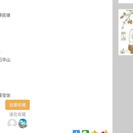
蔡民锋
毅
石华山
薛宝信
我要收藏
谁在收藏