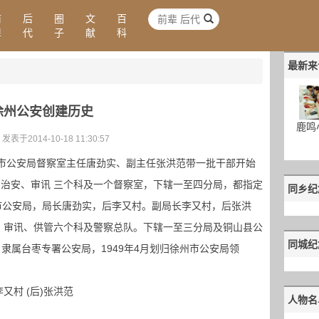
前
后
圈
文
百
辈
代
子
献
科
最新来
徐州公安创建历史
鹿鸣
 发表于2014-10-18 11:30:57
南市公安局督察室主任唐劲实、副主任张洪范带一批干部开始
治安、审讯 三个科及一个督察室，下辖一至四分局，都指定
同乡纪
市公安局，局长唐劲实，后李又村。副局长李又村，后张洪
、审讯、供管六个科及警察总队。下辖一至三分局及铜山县公
同城纪
立，隶属台枣专署公安局，1949年4月划归徐州市公安局领
又村 (后)张洪范
人物名