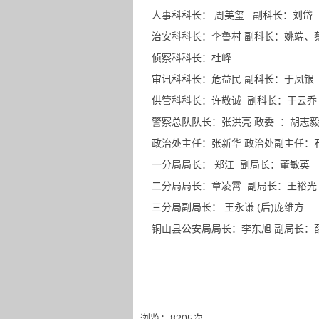
人事科科长： 周美玺 副科长：刘岱
治安科科长：李鲁村 副科长：姚端、
侦察科科长：杜峰
审讯科科长：危益民 副科长：于凤银
供管科科长：许敬诚 副科长：于云乔
警察总队队长：张洪亮 政委 ：胡志
政治处主任：张新华 政治处副主任：
一分局局长： 郑江 副局长：董敏英
二分局局长：章凌霄 副局长：王裕光
三分局副局长： 王永谦 (后)庞维方
铜山县公安局局长：李东旭 副局长：
浏览：8205次