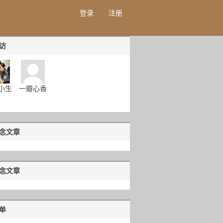
登录
注册
访
小生
一瓣心香
念文章
念文章
单