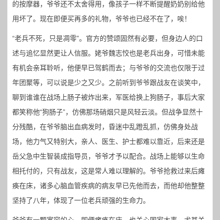
的按摩器，爷爷还不太舍得用，像孩子一样不断提醒奶奶别给他
用坏了。现在即便买再多的礼物，爷爷也已经不在了，唉！
“老兵不死，只是凋零”。官方的赞颂固然有必要，但身边人的口
述与追忆显然更让人信服。姥爷魏志恔也是老兵出身，可惜未能
有机会亲耳聆听，他便早已驾鹤而去；与爷爷的交流也仅限于过
年团聚等，可以说是少之又少。之前听到爷爷跟战友在谈笑中，
聊到谁谁在战场上肠子被炸出来，军医给换上狗肠子，事后大家
都笑称他“狗肠子”，仿佛那场硝烟只是风轻云淡。但战争显然十
分残酷，在爷爷脑出血病发时，昏迷中乱蹬乱抓，仿佛身处战
场，他力气又特别大，亲人、医生、护士都难以靠近，后来还是
岳父急中生智装成指导员，爷爷才予以配合。战场上能够以生命
相托付的，只有战友，这是常人难以理解的。爷爷抢救过来后瘫
痪在床，诸多心脑血管疾病的病友早已先他而去，而他却他整整
坚持了八年，体现了一位老兵顽强的生命力。