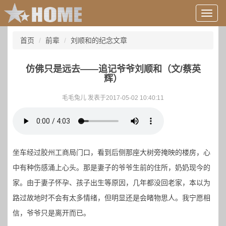
用
户
信
首页
前辈
刘顺和的纪念文章
息/
登
录
仿佛只是远去——追记爷爷刘顺和（文/蔡英
等
辉）
毛毛兔儿 发表于2017-05-02 10:40:11
坐车经过胶州工商局门口，看到后侧那座大树旁掩映的楼房，心
中有种伤感涌上心头。那是妻子的爷爷生前的住所，奶奶现今的
家。由于妻子怀孕、孩子出生等原因，几年都没回老家，本以为
路过故地时不会有太多情绪，但明显还是会睹物思人。我宁愿相
信，爷爷只是离开而已。