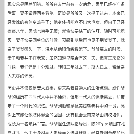
现实总是阴差阳错。爷爷在去世前有一次病危，家里已经在准备
后事，妻子请假回乡看望。奇迹是爷爷又一次挺了过来，本来已
经发凉的身体变热乎了；他身体机能查不出大毛病，但由于已经
瘫痪八年，医院也束手无策；就像快要枯干的油灯，随时可能熄
灭。妻子快要回单位的时候，预感到以后再也见不到爷爷了，就
亲了爷爷额头一下，泪水从他眼角缓缓流下。爷爷离去的时候，
妻子和我并不在老家；虽然知道早晚会有这一天，但真正来临的
时候，我们还是十分难过。转眼三年过去了，斯人已去，留给亲
人无尽的怀念。
历史并不仅仅是宏大叙事，更夹杂着普通人的生活点滴。或许爷
爷的经历在同时代人中并不稀奇，但那一代人的逐渐离去，却带
走了一个时代的记忆。爷爷刘顺和是抗美援朝老兵中的一员，感
谢上苍能让他肢体健全的回国，还有机会去南京汤山炮校培训，
成长为一名炮兵军官。爷爷担任连队指导员，随26军高炮团在栖
霞驻扎；他由于身材高大魁梧而入选篮球队，经常赴烟台参加比