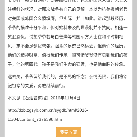
爷爷有一颗宽容的心，即便瘫痪在床，也关心国家大事，尤其关
注朝鲜的状况，对那次战争有自己的见解。本以为抗美援朝老兵
对美国或韩国会义愤填膺，但实际上并非如此。讲起那段经历，
爷爷的描述十分平和，但对始料未及的世袭制并不赞同。相逢一
笑泯恩仇，试想爷爷若与白善烨等韩国军方人士在和平时期相
见，定不会是剑拔弩张。祖辈的足迹已然远去，但他们的经历，
他们的精神财富，值得我们传承。很可惜爷爷没有见到我们的孩
子，他的第四代。孩子是我们生命的延续，也是他血脉的传承。
远去矣，爷爷留给我们的，是不尽的怀念；亲情无限，我们将铭
记祖辈的关爱，勇敢继续前行。
本文见《石油管道报》2016年11月4日
http://dzb.zgsyb.com.cn/sygdb/html/2016-
11/04/content_7376398.htm
我要收藏