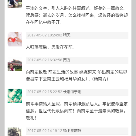
平淡的文字，引人入胜的往事叙述。好美的一篇散文。
读后感：逝去的岁月，怎么找得回来，您曾经的微笑却
在在回忆中散不开。
2017-05-02 18:24:02
晴天
人归落雁后，思发在花前。
2017-05-02 16:32:56
南方
向前辈致敬 前辈生活的故事 娓娓道来 沁出前辈的境界
费县南下云南王云和杨月华的女儿（杨南方）
2017-05-02 15:22:52
长潮海宁潮
前辈事迹感人至深，前辈精神激励后人。牢记使命坚定
信念，世世代代永远向前！向前辈至于最崇高的敬意，
敬礼！
2017-05-02 14:19:12
杨卫星喆轩