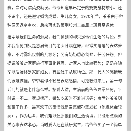
赛，当时可谓英姿勃发。爷爷知道早已定亲的奶奶身材矮小、还
不识字，还是遵守婚约成婚、生儿育女。1970年后，爷爷由于种
种原因返乡务农，后来落实政策到胶州工商局上班直至退休。
祖辈是我们生命的源泉，我们见到的却只是他们生活的片段。譬
如我所见到只是慈眉善目的老头卧病在床，经常笑嘻嘻的表达善
意，不时露出仅剩的几颗牙；另有奶奶悉心伺候，任劳任怨。但
据说爷爷对家庭施行军事化管理，对家人也比较强势；奶奶在随
军以后始终是家庭妇女，有些处于从属地位。那一代人的感情我
们很难搞懂，爷爷看似不轻易表达感情，可抢救过来后，第一句
话问的就是老伴怎么样。据爱人讲，生病前的爷爷异常严厉，平
时说一不二，家规很严，譬如吃饭时不准讲话等；病后的爷爷则
和蔼了许多，最喜欢干的事情就是召集起孙辈发钱（他退休金较
高）。作为后辈，我们难以还原他们的生活情境，只能用点滴的
关心来表达孝心。当时爱人还在读研究生，给爷爷买了一个简单