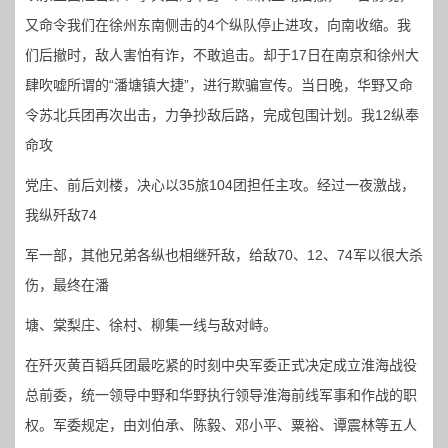
又命令我们在徐州东南侧击的4个纵队停止进攻，向南收缩。我
们后撤时，敌人害怕有诈，不敢追击。却于17日在南京和徐州大
肆吹嘘所谓的“潘塘镇大捷”，进行欺骗宣传。当日晚，华野又命
令苏北兵团再次出击，力争抄敌后路，完成包围计划。我12纵奉
命攻
党庄、前后刘楼，决心以35旅104团担任主攻。经过一夜激战，
我纵歼敌74
军一部，其他兄弟各纵也相继歼敌，给敌70、12、74军以很大杀
伤，最终在潘
塘、棠梨庄、徐村、柳集一线与敌对峙。
在歼灭黄百韬兵团最吃紧的时刻中央军委正式决定成立淮海战役
总前委，统一领导中野和华野执行领导淮海前线军事和作战的职
权。军委规定，由刘伯承、陈毅、邓小平、粟裕、谭震林等五人