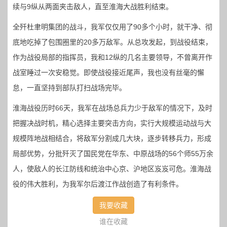
续与9纵从两面夹击敌人，直至淮海大战胜利结束。
全歼杜聿明集团的战斗，我军仅仅用了90多个小时，就干净、彻
底地吃掉了包围圈里的20多万敌军。从总攻发起，到战役结束，
作为战役局部的指挥员，我和12纵的几名主要领导，不曾离开作
战室睡过一次安稳觉。即使战役接近尾声，我也没有丝毫的懈
怠，一直坚持到部队打扫战场完毕。
淮海战役历时66天，我军在战场总兵力少于敌军的情况下，及时
把握决战时机，精心选择主要突击方向，实行大规模运动战与大
规模阵地战相结合，将敌军分割成几大块，逐步转移兵力，形成
局部优势，分批歼灭了国民党在华东、中原战场的56个师55万余
人，使敌人的长江防线和统治中心京、沪地区岌岌可危。淮海战
役的伟大胜利，为我军尔后渡江作战创造了有利条件。
我要收藏
谁在收藏