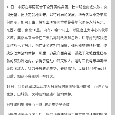
15日，中野在华野配合下全歼黄维兵团，杜聿明也南逃失败，突
围无望，便决定就地固守，以待时局的发展。华野各纵乘势缩紧
包围圈，加固工事，将杜聿明集团重重叠叠地包围在永城东北，
东西20里、南北10里，内有70余个村庄，以陈官庄为中心的狭窄
区域。粟裕本来准备在三天后再对敌发起总攻，后考虑到部队连
续作战已个把月，伤亡疲劳达相当深度，弹药器材也须补充，便
决定改为战地休整一周后，迫敌向西突围，诱敌于永城西北已布
防的袋形阵地内，求得于运动中歼灭敌人。这时军委电示华野继
续围困敌人，猛力开展政治攻势，养精蓄锐，以备1949年元月5
日后，如敌不突围则一举歼灭。
16日，我奉命率12纵从攻入敌深层的陈阁等阵地撤出，西进至薛
家湖、山城集、火神殿地区进行战地休整。
对杜聿明集团夹而不食 政治攻势见奇效
中野吃掉黄维兵团以后，我们华野要吃掉手里夹着的杜聿明集团