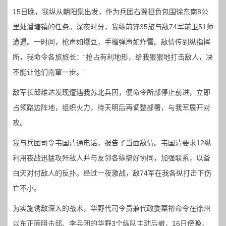
15日晚，我纵从朝阳集出发，作为兵团右翼担负包围徐东南8公
里处潘塘镇的任务。深夜时分，我纵前锋35旅与敌74军前卫51师
遭遇。一时间，枪声如爆豆，手榴弹声如炸雷。敌情传到纵指挥
所，我命令各旅旅长：“抢占有利地形，给我狠狠地打击敌人，决
不能让他们南窜一步。”
敌军长邱维达发现遭遇我苏北兵团，便命令所部停止前进，立即
占领路边阵地，组织火力，待天明后再调整部署，与我军展开对
攻。
我与兵团司令韦国清通电话，报告了当面敌情。韦国清要求12纵
利用夜战迅猛攻歼敌人并与友邻各纵搞好协同，加强联系，以备
白天对付敌人的反扑。经过一夜激战，敌74军在我各纵打击下伤
亡不小。
为实施诱敌深入的战术，华野代司令员兼代政委粟裕命令在徐州
以东正面阻击邱、李兵团的华野3个纵队主动后撤，16日傍晚，