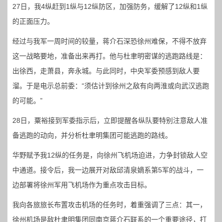
27日，我4纵赶到1纵与12纵防区，加强防务，缓解了12纵和1纵
的正面压力。
经过与我军一周时间的较量，蒋介石深恐徐州难保，不得不放弃
这一战略要地，准备出来再打。他与杜聿明密谋的逃跑路线是：
出徐西，走萧县，奔永城。与此同时，中央军委预感到敌人要
溜。于是电示总前委：“须估计到徐州之敌有向两淮或向武汉逃跑
的可能。”
28日，粟裕接到军委指示后，立即提醒各纵队要特别注意敌人准
备逃跑的动向，并分析杜聿明集团可能逃跑的路线。
华野赋予我12纵的任务是，向徐州飞机场迫进，力争封锁敌人空
中通道。接令后，我一边展开对敌邱清泉嫡系第5军的战斗，一
边部署将徐州军用飞机场作为重点攻击目标。
我向各旅旅长布置攻击机场的任务时，着重强调了三点：其一，
徐州机场是敌杜聿明集团同南京蒋介石联系的一个重要途径，打