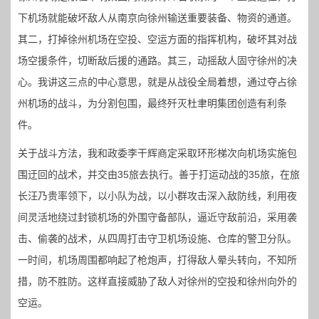
下机场就能破坏敌人从南京向徐州输送重要装备、物资的通道。
其二，打掉徐州机场在空投、空运方面的指挥机构，破坏其对战
场空援条件，切断敌后援的通路。其三，动摇敌人固守徐州的决
心。我讲这三点的中心意思，就是从战役全局着想，通过夺占徐
州机场的战斗，为分割包围，最终歼灭杜聿明集团创造有利条
件。
关于战斗方法，我和政委李干辉商定采取环形梯次向机场实施包
围迂回的战术，并交由35旅去执行。善于打运动战的35旅，在旅
长汪乃贵率领下，以小队为战，以小群攻击深入敌防线，利用夜
间灵活地绕过封锁机场的外围守备部队，逼近守敌前沿，采用袭
击、偷袭的战术，从四周打击守卫机场设施、仓库的警卫分队。
一时间，机场周围都响起了枪炮声，打得敌人晕头转向，不知所
措，防不胜防。这样直接威胁了敌人对徐州的空投和徐州向外的
空运。