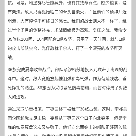
抗。可是，地堡群尽管能藏身，也有其致命弱点，缺少粮食，没
有柴烧。敌人只得靠抬牲口的骨头当柴火，而且他们的精神几近
崩溃，大有惶惶不可终日的感觉。我们的战士则大不一样了，经
过半个多月的休整补充，求战情绪极为高涨。夏庄之战，我命令
35旅以103团、104团配合1纵攻坚，只用了一天时间，就与1纵
的攻击部队会合，光俘敌就千余人，打了一个漂亮的攻坚歼灭
战。
36旅完成夏寨攻坚战后，部队紧锣密鼓地投入到攻击丁枣园的战
斗中。这时，敌人竟施放起催泪弹和毒气弹，作为苟延残喘、垂
死挣扎的赌注。36旅因为采取紧急防毒措施，而暂时停滞了对敌
人的进攻。
通过采取防毒措施，丁枣园终于被我军36旅占领。这时，李弥兵
团企图趁我立足未稳，妄想从丁枣园这个口子向北突围。但是李
弥的如意算盘这次又失败了，他们向北面突击的部队正好落入我