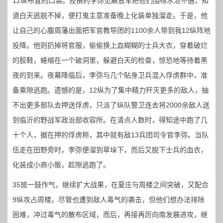
12纵布置的口袋。狡猾的李弥见解放军把他们围得水泄不通，知
道白天逃脱不掉，便打鬼主意准备晚上化装单独溜走。于是，他
让自己的心腹周藩出面把军官教导团的1100余人带到我12纵阵地
投降。他则扔掉将官服，偷偷换上血糊糊的士兵大衣，穿着破烂
的胶鞋，蜷缩在一个破洞里，躲避白天的检查，惊恐地等待着黑
夜的到来。夜幕降临后，李弥与几个贴身卫兵混入俘虏群中，准
备乘隙逃跑。遗憾的是，12纵为了集中精力歼灭更多的敌人，抽
不出更多部队去押送俘虏，只派了纵队警卫连去将2000余敌人送
到临沂的野战军政治部收容所。在清点人数时，得知途中跑了几
十个人，据在押的俘虏称，其中就有敌13兵团司令官李弥。当队
伍走在田野旁时，李弥便溜到草垛下，而后又脱下士兵的血衣，
化装成小商小贩，趁隙逃跑了。
35旅一鼓作气，继续扩大战果，在夏庄与周楼之间突破，又配合
9纵攻占周楼。尽管也遭到敌人毒气的袭击，但他们想办法排除
困难，冲过毒气的散布区域，而后，再接再厉向南发展进攻，继