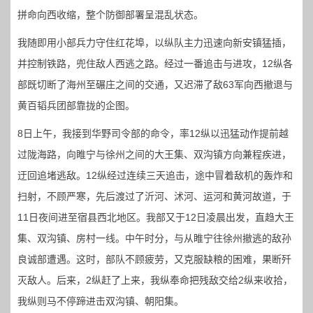
拼命向西收缩，整个防御部署呈混乱状态。
我随即用小部兵力守住红花埠，以纵队主力迅速向新安镇猛插，
并控制铁路，兜住敌人西逃之路。经过一番追击与进攻，12纵各
部既切断了海州至碾庄之间的交通，又迟滞了敌63军向西撤退与
黄百韬兵团部靠拢的企图。
8日上午，我接到华野司令部的命令，率12纵以迅猛动作提前越
过陇海路，向睢宁与徐州之间的大王集、双沟镇方向兼程疾进，
迂回追堵逃敌。12纵经过连续三天追击，途中冒着敌机的轰炸和
扫射，不顾严寒，先后渡过了沂河、沭河、运河和黄河故道，于
11日夜间进至宿县西北地区。我部又于12日凌晨出发，直趋大王
集、双沟镇、房村一线。中午时分，与从睢宁往徐州撤逃的敌孙
良诚部遭遇。这时，部队不顾疲劳，又克服缺粮的困难，果断歼
灭敌人。后来，2纵赶了上来，我纵奉命把残敌交给2纵来收拾，
我纵则马不停蹄进击双沟镇、朝阳集。