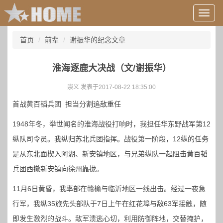
用
户
信
首页
前辈
谢振华的纪念文章
息/
登
录
淮海逐鹿大决战（文/谢振华）
等
崇义 发表于2017-08-22 18:35:00
首战黄百韬兵团 担当分割追敌重任
1948年冬，举世闻名的淮海战役打响时，我担任华东野战军第12
纵队司令员。我纵归苏北兵团指挥。战役第一阶段，12纵的任务
是从东北面楔入阿湖、新安镇地区，与兄弟纵队一起阻击黄百韬
兵团西撤新安镇向徐州靠拢。
11月6日黄昏，我率部在赣榆与临沂地区一线出击。经过一夜急
行军，我纵35旅先头部队于7日上午在红花埠与敌63军接触，随
即发生激烈的战斗。敌军溃逃心切，利用防御阵地，交替掩护，