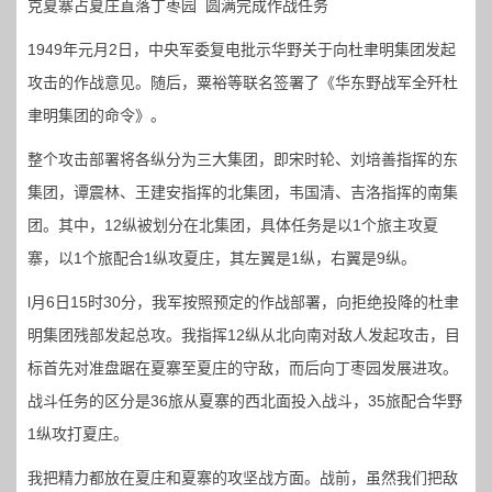
克夏寨占夏庄直落丁枣园 圆满完成作战任务
1949年元月2日，中央军委复电批示华野关于向杜聿明集团发起
攻击的作战意见。随后，粟裕等联名签署了《华东野战军全歼杜
聿明集团的命令》。
整个攻击部署将各纵分为三大集团，即宋时轮、刘培善指挥的东
集团，谭震林、王建安指挥的北集团，韦国清、吉洛指挥的南集
团。其中，12纵被划分在北集团，具体任务是以1个旅主攻夏
寨，以1个旅配合1纵攻夏庄，其左翼是1纵，右翼是9纵。
l月6日15时30分，我军按照预定的作战部署，向拒绝投降的杜聿
明集团残部发起总攻。我指挥12纵从北向南对敌人发起攻击，目
标首先对准盘踞在夏寨至夏庄的守敌，而后向丁枣园发展进攻。
战斗任务的区分是36旅从夏寨的西北面投入战斗，35旅配合华野
1纵攻打夏庄。
我把精力都放在夏庄和夏寨的攻坚战方面。战前，虽然我们把敌