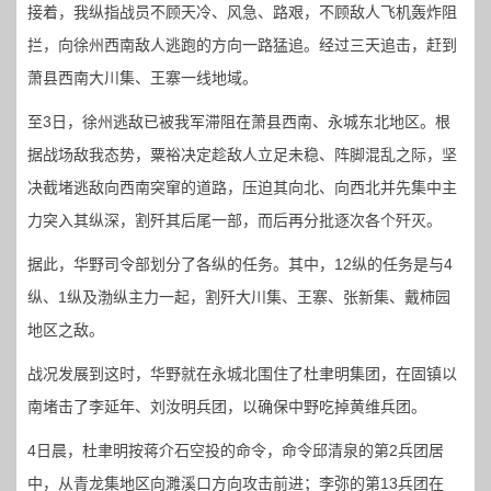
接着，我纵指战员不顾天冷、风急、路艰，不顾敌人飞机轰炸阻
拦，向徐州西南敌人逃跑的方向一路猛追。经过三天追击，赶到
萧县西南大川集、王寨一线地域。
至3日，徐州逃敌已被我军滞阻在萧县西南、永城东北地区。根
据战场敌我态势，粟裕决定趁敌人立足未稳、阵脚混乱之际，坚
决截堵逃敌向西南突窜的道路，压迫其向北、向西北并先集中主
力突入其纵深，割歼其后尾一部，而后再分批逐次各个歼灭。
据此，华野司令部划分了各纵的任务。其中，12纵的任务是与4
纵、1纵及渤纵主力一起，割歼大川集、王寨、张新集、戴柿园
地区之敌。
战况发展到这时，华野就在永城北围住了杜聿明集团，在固镇以
南堵击了李延年、刘汝明兵团，以确保中野吃掉黄维兵团。
4日晨，杜聿明按蒋介石空投的命令，命令邱清泉的第2兵团居
中，从青龙集地区向濉溪口方向攻击前进；李弥的第13兵团在