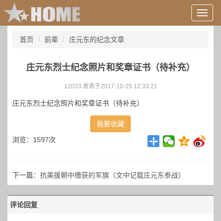
用
户
信
首页
前辈
庄元东的纪念文章
息/
登
录
庄元东烈士纪念照片和奖章证书（待补充）
等
12033 发表于2017-10-25 12:33:21
庄元东烈士纪念照片和奖章证书（待补充）
我要收藏
浏览：1597次
下一篇：
抗美援朝中缴获的军旗（文中记载庄元东参战）
评论回复