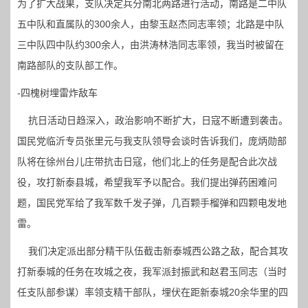
为了扩大战果，支队决定兵分南北两路进行活动，南路是二中队
五中队和直属队的300余人，由黎玉赵杰同志率领；北路是中队
三中队四中队约300余人，由洪涛林浩同志率领，我当时被留在
南路部队的支队部工作。
-四槐树埋雷炸敌车
抗日活动日趋深入，政治影响不断扩大，日寇不断遭到袭击。
国民党临沂专员张里元与我支队领导会谈时告诉我们，庞炳勋部
队将在徐州台儿庄带抗击日寇，他们北上的任务是配合此次战
役，攻打新泰县城，希望我军予以配合。我们提出弹药困难问
题，国民党军给了我军数千发子弹，几百颗手榴弹和四颗电发地
雷。
我们决定派出部分精干队伍截击新泰城西公路之敌，配合其攻
打新泰城的任务在攻城之夜，我军派封振武和赵君玉同志（当时
任支队部参谋）率领支精干部队，埋伏在距新泰城20余华里的四