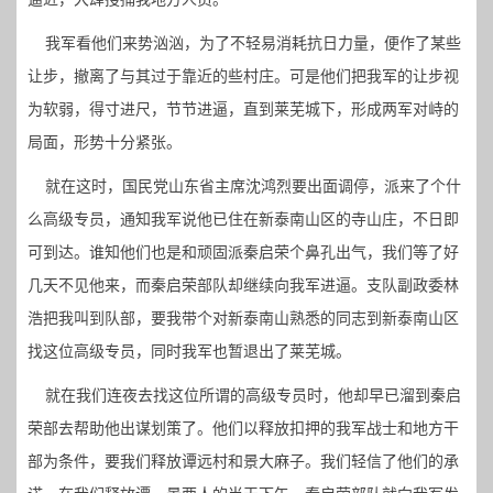
我军看他们来势汹汹，为了不轻易消耗抗日力量，便作了某些
让步，撤离了与其过于靠近的些村庄。可是他们把我军的让步视
为软弱，得寸进尺，节节进逼，直到莱芜城下，形成两军对峙的
局面，形势十分紧张。
就在这时，国民党山东省主席沈鸿烈要出面调停，派来了个什
么高级专员，通知我军说他已住在新泰南山区的寺山庄，不日即
可到达。谁知他们也是和顽固派秦启荣个鼻孔出气，我们等了好
几天不见他来，而秦启荣部队却继续向我军进逼。支队副政委林
浩把我叫到队部，要我带个对新泰南山熟悉的同志到新泰南山区
找这位高级专员，同时我军也暂退出了莱芜城。
就在我们连夜去找这位所谓的高级专员时，他却早已溜到秦启
荣部去帮助他出谋划策了。他们以释放扣押的我军战士和地方干
部为条件，要我们释放谭远村和景大麻子。我们轻信了他们的承