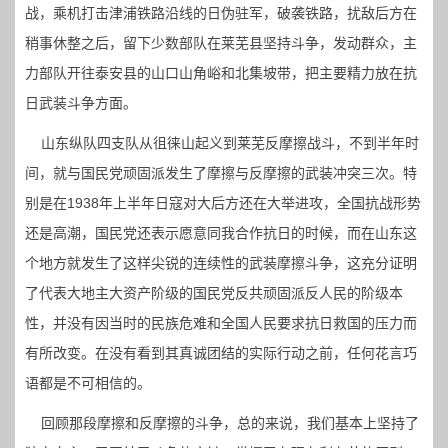
战，乘机打击津浦铁路沿线的日伪驻军，破袭铁路，扰敌后方在
稍事休整之后，留下少数部队在莱芜县坚持斗争，发动群众，主
力部队开往泰安县的山口山角峪和北集坡带，把主要精力放在抗
日武装斗争方面。
山东纵队四支队从徂徕山起义到莱芜反摩擦战斗，不到半年时
间，就与国民党顽固派发生了摩擦与反摩擦的武装冲突三次。特
别是在1938年上半年日寇对大后方还在大举进攻，全国抗战形势
还是高潮，国民党还表示愿意同我合作抗日的时候，而在山东这
个地方就发生了这样尖锐的连续性的武装摩擦斗争，这充分证明
了代表大地主大资产阶级的国民党反共顽固派反人民的阶级本
性，并没有因当时的民族危难和全国人民要求抗日救国的压力而
有所改变。在没有看到其真诚团结的实际行动之前，任何花言巧
语都是不可相信的。
回顾那段摩擦和反摩擦的斗争，总的来说，我们基本上坚持了