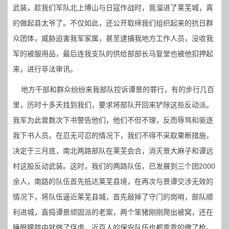
武装，趁我们军队北上博山与日寇作战时，竟溜进了莱芜城，真
的做起县太爷了。不仅如此，还公开取缔我们组织起来的抗日群
众团体，威胁迫害我军家属，甚至逮捕我地方工作人员，没收我
军的被服用品，最后连我支队的供给部部长马复堂也被他扣押起
来，进行非法审讯。
地方干部和群众纷纷来我部队控诉谭景的罪行，有的步行几百
里，历时十多天找到我们，要求将部队开回来铲除这些反动派。
我军为此曾数次下书警告他们，他们不但不理，反而辱骂和驱逐
我下书人员。在忍无可忍的情况下，我们不得不采取果断措施，
决定于三月底，南北两路部队在莱芜会合，消灭景大麻子和谭远
村这股反动武装。这时，我们的两路队伍，已发展到三个团2000
余人，南路的队伍首先抵达莱芜县境，在再次与景谭交涉无效的
情况下，将队伍逼近莱芜县城，首先敲掉了守门的岗哨，部队顺
利进城，直捣谭景顽固派的老案，两个笨猪刚刚爬出被窝，还在
睡眼朦胧中就做了俘虏，近百人的保安队伍也都乖乖的缴了枪。