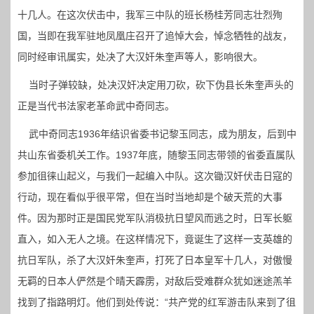
十几人。在这次伏击中，我军三中队的班长杨桂芳同志壮烈殉
国，当即在我军驻地凤凰庄召开了追悼大会，悼念牺牲的战友，
同时经审讯属实，处决了大汉奸朱奎声等人，影响很大。
当时子弹较缺，处决汉奸决定用刀砍，砍下伪县长朱奎声头的
正是当代书法家老革命武中奇同志。
武中奇同志1936年结识省委书记黎玉同志，成为朋友，后到中
共山东省委机关工作。1937年底，随黎玉同志带领的省委直属队
参加徂徕山起义，与我们一起编入中队。这次锄汉奸伏击日寇的
行动，现在看似乎很平常，但在当时当地却是个破天荒的大事
件。因为那时正是国民党军队消极抗日望风而逃之时，日军长躯
直入，如入无人之境。在这样情况下，竟诞生了这样一支英雄的
抗日军队，杀了大汉奸朱奎声，打死了日本皇军十几人，对傲慢
无羁的日本人俨然是个晴天霹雳，对敌后受难群众犹如迷途羔羊
找到了指路明灯。他们到处传说：“共产党的红军游击队来到了徂