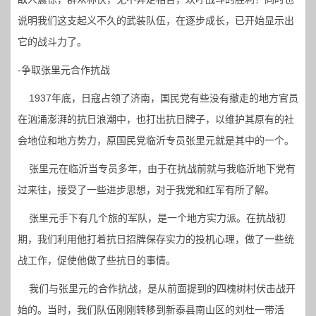
说明我们这支起义不久的武装队伍，在逐步成长，已开始显示出
它的战斗力了。
-争取张里元合作抗战
1937年底，日寇占领了济南，国民党有些没有撤走的地方官员
在汹涌澎湃的抗日浪潮中，也打出抗日牌子，以维护其原有的社
会地位和地方势力，原国民党临沂专员张里元就是其中的一个。
张里元在临沂当专员多年，由于在抗战前就与我临沂地下党有
过来往，接受了一些进步思想，对于我党和红军有所了解。
张里元手下有几个旅的军队，是一个地方实力派。在抗战初
期，我们利用他打着抗日招牌保存实力的投机心理，做了一些统
战工作，促使他做了些抗日的事情。
我们与张里元的合作抗战，是从前面提到的四槐树村伏击战开
始的。当时，我们队伍刚刚转移到新泰县南山区的刘杜一带活