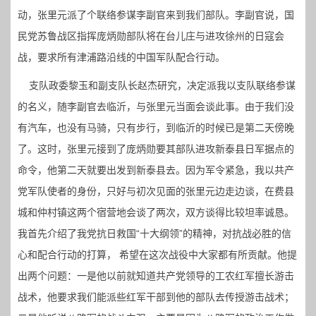
动，张里元派了个联络参谋李副官来到我们部队。李副官说，国
民党苏鲁战区指挥庞炳勋部队将在台儿庄与进攻徐州的日寇会
战，要求所有津浦路沿线的中国军队配合行动。
支队政委黎玉和副支队长赵杰研究，决定派我以支队联络参谋
的名义，随李副官去临沂，与张里元当面会谈此事。由于我们没
有汽车，也没有马骑，只有步行，到临沂的时候已是第二天傍晚
了。这时，张里元接到了庞炳勋要其部队进攻新泰县日军据点的
命令，他第二天就要出发到新泰县去。因为军令紧急，我以共产
党军队使者的身份，只好与初次见面的张里元边走边谈，在费县
城和仲村镇这两个宿营地会谈了两次，双方谈得比较坦率诚恳。
我首先介绍了我党抗日救国“十大纲领”的精神，对抗战必胜的信
心和配合行动的打算， 希望在这次战役中大家都有所贡献。他提
出两个问题：一是他以前就知道共产党领导的工农红军擅长游击
战术，他要求我们能派些红军干部到他的部队去传授游击战术；