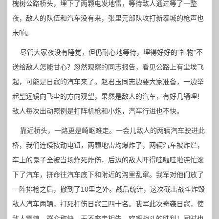
槐树公路桥头，埋下了两颗电发地雷，等待敌人通过等了一整
夜，敌人的队伍和汽车没有来，张里元部队攻打新泰城的枪声也
未响。
尽管大家夜没有睡觉，但仍耐心地等待，埋得好好的“礼物”不
送给敌人怎能甘心？忽然观察的同志报告，看见公路上有尘埃飞
起，可能是日寇的汽车来了。赵君玉同志边要大家准备，一边举
起望远镜向飞尘的方向观望，果然是敌人的汽车，有好几辆哩！
敌人每次出动照例是打阵机枪和小炮，汽车行进也不快。
靠近桥头，一路更是崎岖难走。一会儿敌人的两辆汽车驶进此
桥，我们连续按动电钮，两颗地雷均爆炸了，两辆汽车被炸烂，
车上的鬼子全被当场炸死炸伤，后边的敌人吓得哇啦哇啦连忙滚
下了汽车，拼命往汽车底下和附近的沟里乱窜。我军对他们放了
一阵排枪之后，撤到了10里之外。战后统计，这次截击战斗炸毁
敌人汽车两辆，打死打伤日寇三四十名。我军此次奇袭日寇，使
敌人震惊，群众称快，无不奔走相告，欢呼战斗的胜利！同时也