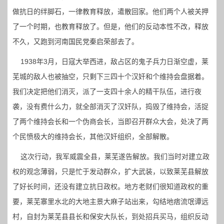
做抗日的绊脚石，一律教育释放，遣散回家。他们两个人被关押
了一个时期，也教育释放了。但是，他们的反动本性不改，释放
不久，又跑到河南国民党秦启荣部去了。
1938年3月，日寇大举西进，敌占区的鬼子兵力日渐空虚，莱
芜城的敌人也被抽空，只剩下三四十个汉奸和个维持会盘据着。
我们决定把他们消灭，派了一支四十余人的精干队伍，进行夜
袭，没有费什么力，就全部消灭了汉奸队，捣毁了维持会，活捉
了两个维持会长和一个伪商会长，当即召开群众大会，处决了两
个民愤极大的维持会长，其他汉奸组织，全部解散。
这次行动，我军威震全县，莱芜遂告解放。我们当时对建立政
权的观念薄弱，只是忙于发动群众，扩大武装，以致莱芜县解放
了好长时间，还没有建立抗日政权。地方老财们很知道政权的重
要，莱芜寨里水北的大地主景大麻子站出来，勾结地痞流氓谭远
村，自封为莱芜县县长和保安大队长，到处招兵买马，组织反动