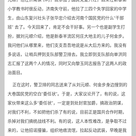
小学教书时很反动，济南失守前，他拉了三四个失学回家的中学
生，由山东复兴社头子张华忠介绍去河南个国民党的什么“干部
班” 去了。今天回来了，肯定不会干好事。另一个也是副学生打
扮，据刘元顺介绍，他是新泰羊流区何庄大地主的儿子何金步。
我问他们从哪里来，他们支支吾吾地说是从大后方来的。我没有
多说话，让哨兵押到支队部警卫排去。我立即到支队部向单洪同
志汇报了这两个人的情况，同时又向黎玉同志报告了这两人的政
治面目。
正在这时，警卫排的同志送来了从刘元顺、何金步身边搜到的
大卷国民党的空白“委任状”。于是，大家议论开了，有的说，这
家伙带来这么多“委任状”，一定是到处封官加爵，搞政治阴谋，
对我们不利，不如把他们杀了有的说，目前正是国共合作时期，
杀掉对我们搞统战线不利。有的说，这人本性难改，是争取不过
来的，让他招谣撞骗，组织地痞流氓，拉起反动武装，早晚是我