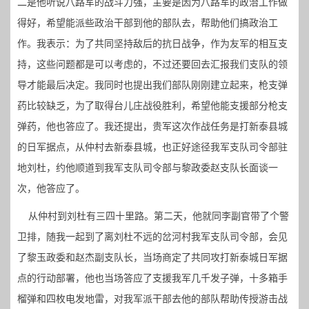
二是他听说八路军的战斗力强，主要是因为八路军的政治工作做
得好，希望能派些政治干部到他的部队去，帮助他们搞政治工
作。我表示：为了共同坚持敌后的抗日战争，作为友军的相互支
持，这些问题都是可以考虑的，不过还要回去汇报我们支队的领
导才能最后决定。我同时也提出我们部队刚刚建立起来，枪支弹
药比较缺乏，为了取得台儿庄战役胜利，希望他能支援部分枪支
弹药，他也答应了。我还提出，贵军这次作战任务是打新泰县城
的日军据点，从仲村去新泰县城，也正好途径我军支队司令部驻
地刘杜，约他顺道到我军支队司令部与黎政委赵支队长面谈一
次，他答应了。
从仲村到刘杜有三四十里路。第二天，他就同李副官带了个警
卫排，随我一起到了离刘杜不远的岔河村我军支队司令部，会见
了黎玉政委和赵杰副支队长，当场商定了共同攻打新泰城日军据
点的行动部署，他也当场答应了支援我军几千发子弹，十多箱手
榴弹和四枚电发地雷，对我军派干部去他的部队帮助传授游击战