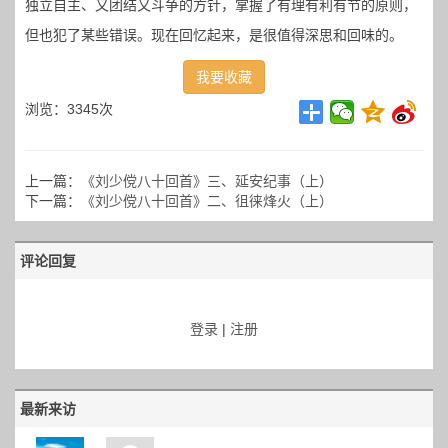
独立自主、又团结又斗争的方针，掌握了有理有利有节的原则，
但也犯了某些错误。现在回忆起来，是很值得深思和回味的。
我要收藏
浏览：3345次
上一篇：
《刘少傥八十回首》三、延安纪事（上）
下一篇：
《刘少傥八十回首》二、徂徕烽火（上）
评论回复
登录
|
注册
最新来访