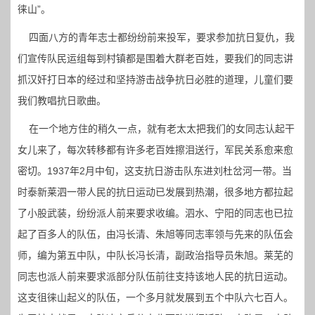
徕山”。
四面八方的青年志士都纷纷前来投军，要求参加抗日复仇，我
们宣传队民运组每到村镇都是围着大群老百姓，要我们的同志讲
抓汉奸打日本的经过和坚持游击战争抗日必胜的道理，儿童们要
我们教唱抗日歌曲。
在一个地方住的稍久一点，就有老太太把我们的女同志认起干
女儿来了，每次转移都有许多老百姓擦泪送行，军民关系愈来愈
密切。1937年2月中旬，这支抗日游击队东进刘杜岔河一带。当
时泰新莱泗一带人民的抗日运动已发展到热潮，很多地方都拉起
了小股武装，纷纷派人前来要求收编。泗水、宁阳的同志也已拉
起了百多人的队伍，由冯长清、朱旭等同志率领与先来的队伍会
师，编为第五中队，中队长冯长清，副政治指导员朱旭。莱芜的
同志也派人前来要求派部分队伍前往支持该地人民的抗日运动。
这支徂徕山起义的队伍，一个多月就发展到五个中队六七百人。