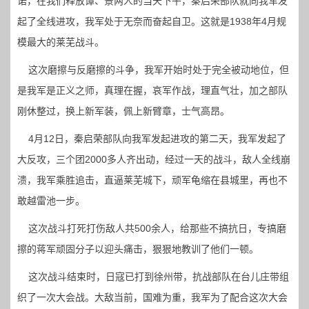
诺，在我们释放谭、景两人的当天下午，秦启荣部队就向我军发
起了全线进攻，我军处于无奈而奋起自卫。这就是1938年4月规
模最大的莱芜战斗。
这次磨擦与反磨擦的斗争，我军开始时处于完全被动地位，但
是我军是正义之师，真理在握，哀军作战，理直气壮，加之部队
刚休整过，换上新军装，佩上新臂章，士气高昂。
4月12日，秦启荣部队向我军发起进攻的第二天，我军发起了
大反攻，三个团2000多人齐出动，经过一天的战斗，敌人全线崩
溃，我军乘胜追击，直逼莱芜城下，顽军龟缩在县城里，再也不
敢越雷池一步。
这次战斗打死打伤敌人共500余人，给那些不搞抗日，专搞磨
擦的蒋军顽固分子以迎头痛击，狠狠地教训了他们一顿。
这次战斗结束时，日寇已打到徐州带，抗战部队在台儿庄带组
织了一次大会战。大敌当前，国难为重，我军为了配合这次大会