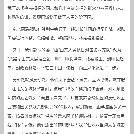
我军20多名被扣押的同志和几十名被关押的群众也被营救出来。
称霸时的谭、景顽固派终于做了人民的阶下囚。
南北两路部队在胜利中会师了，经过长时间的行军作战，部队
需要进行休整，总结经验，整编部队，补充被服装备。
这时，我们部队的番号由“山东人民抗日游击第四支队” 改为
“八路军山东人民独立第一师”，师长洪涛，政委黎玉，副师长赵
杰，副政委林浩，下辖三个团．使我军向正规化迈进了一步。
反动派就是反动派，他们决不会放下屠刀，立地成佛。就在我
军驻扎莱芜城休整期间，被我军释放而逃跑的何金步、刘元顺把
河南的顽固派头子秦启荣勾来了，并带来苏鲁豫边区的反动地主
武装和国民党残余部队共2000多人，窜到新泰北山羊流雁翎关一
带，指名讨要被我军俘虏的景大麻子和谭远村，并扬言一定要与
我军比个高低。他们派出的前哨部队向我军驻地八里沟莱芜城带
逼近，大肆搜捕我地方人员。