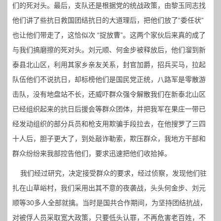
们的死对头。最后，支队还是根据党的统战政策，由黎玉同志找
他们讲了些抗日救国团结抗日的大道理后，把他们放了“委任状”
也让他们带走了，这恰似次 “捉放曹”。这两个家伙后来真的成了
与我们搞磨擦的死对头。刘元顺、何金步被释放后，他们溜到新
泰县北山区，利用其家乡亲友关系，封官加爵，招兵买马，拉起
队伍他们不说抗日，却标榜他们是国民党正统，八路军是零散游
击队，没有地盘站不长，还威吓群众强令解散我们在新泰北山区
已经组织起来的抗日后援会等群众团体，并把我军在果庄一带已
经发动组织的部分兵员和枪支用欺骗手段拉去，在他搜罗了三四
十人后，胆子更大了，到处敲诈勒索，欺压群众，我地方干部和
群众纷纷来我部控告他们，要求迅速把他们收拾掉。
我们经过研究，决定接受群众的要求，经过侦察，发现他们驻
扎在山草峪村，我们采用出其不意的夜袭战，头头何金步、刘元
顺等30多人全部就擒。当时是国共合作期间，为坚持团结抗战，
对被俘人员采取宽大政策，只要低头认罪，不再危害老百姓，不