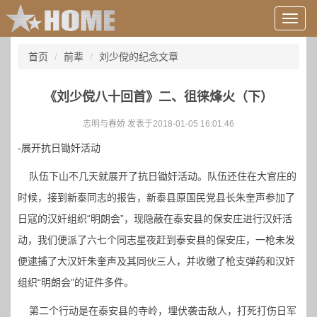
用
户
信
首页
前辈
刘少傥的纪念文章
息/
登
录
《刘少傥八十回首》二、徂徕烽火（下）
等
志明与春娇 发表于2018-01-05 16:01:46
-展开抗日锄奸活动
队伍下山不几天就展开了抗日锄奸活动。队伍还住在大官庄的
时候，接到新泰同志的报告，新泰县原国民党县长朱奎声参加了
日寇的汉奸组织“明朗会”，现隐蔽在泰安县的保安庄进行汉奸活
动，我们便派了六七个同志星夜赶到泰安县的保安庄，一枪未发
便逮捕了大汉奸朱奎声及其同伙三人，并收缴了枪支弹药和汉奸
组织“明朗会”的证件多件。
第二个行动是在泰安县的寺岭，埋伏袭击敌人，打死打伤日军