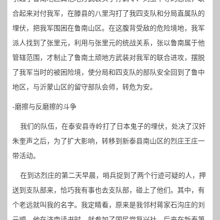
合起来对付我军，在滕县的八里沟打了我四支队和分局直属队的
埋伏，把我军围困在鲁南山区。在这腹背受敌的危险境地，我军
派人找到了张里元，利用与张里元的统战关系，张以鲁南属于他
管辖范围，才制止了鲁南土顽地方武装对我军的联合进攻，摆脱
了我军当时的被困险境，使分局和四支队的部队安全回到了鲁中
地区，与沂蒙山区的留守部队会师，转危为安。
-磨擦与反磨擦的斗争
我们的队伍，在泰安县寺岭打了日本鬼子的埋伏，处决了汉奸
朱奎声之后，为了扩大影响，转移到新泰县南山区的烈庄王庄一
带活动。
在到达烈庄的第二天早晨，哨兵捉到了两个行迹可疑的人，押
送到支队部来，恰巧我有事也去支队部，碰上了他们。其中，有
个老远就叫我的名字。我定睛看，原来是我邻村蒋家石沟庄的刘
元顺，他在济南读书时，就参加了国民党复兴社，后来在新泰第