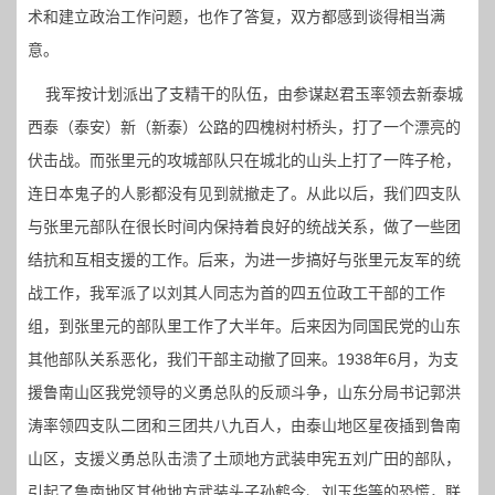
术和建立政治工作问题，也作了答复，双方都感到谈得相当满
意。
我军按计划派出了支精干的队伍，由参谋赵君玉率领去新泰城
西泰（泰安）新（新泰）公路的四槐树村桥头，打了一个漂亮的
伏击战。而张里元的攻城部队只在城北的山头上打了一阵子枪，
连日本鬼子的人影都没有见到就撤走了。从此以后，我们四支队
与张里元部队在很长时间内保持着良好的统战关系，做了一些团
结抗和互相支援的工作。后来，为进一步搞好与张里元友军的统
战工作，我军派了以刘其人同志为首的四五位政工干部的工作
组，到张里元的部队里工作了大半年。后来因为同国民党的山东
其他部队关系恶化，我们干部主动撤了回来。1938年6月，为支
援鲁南山区我党领导的义勇总队的反顽斗争，山东分局书记郭洪
涛率领四支队二团和三团共八九百人，由泰山地区星夜插到鲁南
山区，支援义勇总队击溃了土顽地方武装申宪五刘广田的部队，
引起了鲁南地区其他地方武装头子孙鹤令、刘玉华等的恐慌，联