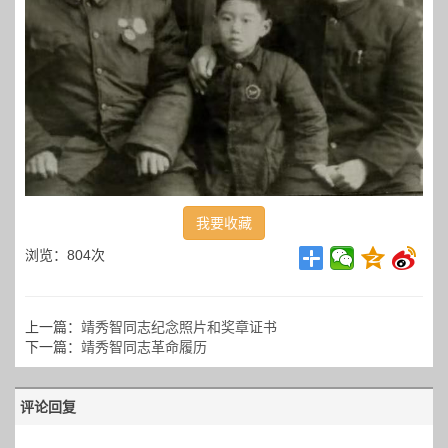
我要收藏
浏览：804次
上一篇：
靖秀智同志纪念照片和奖章证书
下一篇：
靖秀智同志革命履历
评论回复