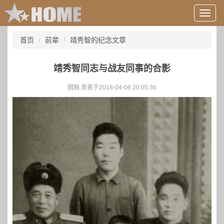
用
户
信
首页
前辈
靖秀智的纪念文章
息/
登
录
靖秀智同志与战友同事的合影
等
圆融 发表于2018-04-06 20:05:36