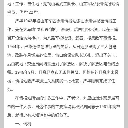
地下工作，曾任地下党铜山县武工队长、山东军区徐州情报站情
报员，代号“22号”。
严华1943年被山东军区徐州情报站派往徐州做秘密情报工
作，先在大马路“陆和兴”油行当账房，后由组织出资，以在丰储
街开设油坊为掩护，为八路军搞物资、武器，搜集敌军事情报。
1944年，严华通过在洋行里的关系，从日寇那里购了三大包电
池，改装在月饼点心盒里，借口给保安队长送礼，混出了关卡，
后由我地下交通员阎增堂送到了解放区，解决了解放区电台的急
需。1945年9月，日寇已宣布无条件投降，但徐州的日寇尚未缴
械，情报站要严华通过关系购买一批枪支，严华顺利完成了任
务。
在情报站所做的许多工作中，严老说，九里山爆炸案是最可
书的一件大事，自这件事的主要策动者权兴周同志于1961年病故
后，就很少有人知道其中的细节了。
一、伺机