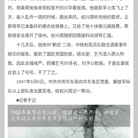
时，祖美荣匆匆来到权家开的兴华春饭馆。他是趁军火库飞上了
天、敌人乱作一团的时候，跑出来的。权兴周听完他的叙述，立
即将早已准备好的便衣给祖换上，又给了他十块银元做路费，帮
助祖安全离开了徐州。权兴周随即回情报科向领导汇报。
十几天后，由徐州“剿总”二处、中统和宪兵队联合调查事件
结论的报告，报到了国民党国防部，结论是：乞丐混入燃火所
致。因此全城戒严，抓捕乞丐50多名，均予以枪毙。于是此事就
此划上了句号，不了了之。
1947年5月6日，中共中央华东局向华东各区党委、解放军纵
队以上部队发出嘉奖电，给权兴周记一等功。
■记者手记