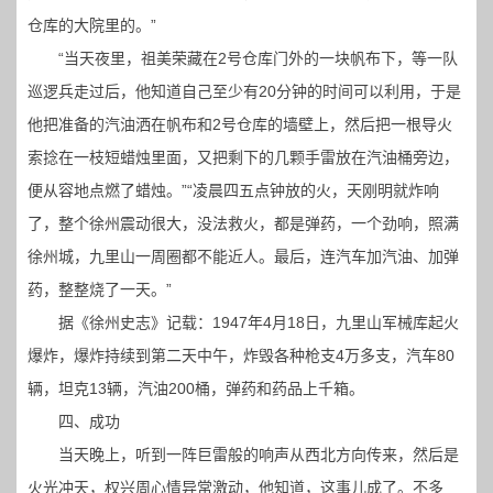
仓库的大院里的。”
“当天夜里，祖美荣藏在2号仓库门外的一块帆布下，等一队
巡逻兵走过后，他知道自己至少有20分钟的时间可以利用，于是
他把准备的汽油洒在帆布和2号仓库的墙壁上，然后把一根导火
索捻在一枝短蜡烛里面，又把剩下的几颗手雷放在汽油桶旁边，
便从容地点燃了蜡烛。”“凌晨四五点钟放的火，天刚明就炸响
了，整个徐州震动很大，没法救火，都是弹药，一个劲响，照满
徐州城，九里山一周圈都不能近人。最后，连汽车加汽油、加弹
药，整整烧了一天。”
据《徐州史志》记载：1947年4月18日，九里山军械库起火
爆炸，爆炸持续到第二天中午，炸毁各种枪支4万多支，汽车80
辆，坦克13辆，汽油200桶，弹药和药品上千箱。
四、成功
当天晚上，听到一阵巨雷般的响声从西北方向传来，然后是
火光冲天，权兴周心情异常激动，他知道，这事儿成了。不多