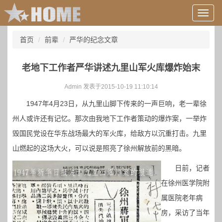
用
户
信
首页
前辈
严华的纪念文章
息/
登
录
老地下工作者严华讲述九里山军火库爆炸始末
等
Admin 发表于2015-10-19 11:10:14
1947年4月23日，从九里山脚下传来的一声巨响，老一辈徐
州人或许还有记忆。那次由我地下工作者策动的爆炸案，一举炸
毁国民党设在华东战场最大的军火库，给敌方以沉重打击。九里
山燃起的这场大火，可以说是照亮了徐州解放前的黑暗。
日前，记者
在徐州医学院附
属医院老年病
房，采访了当年