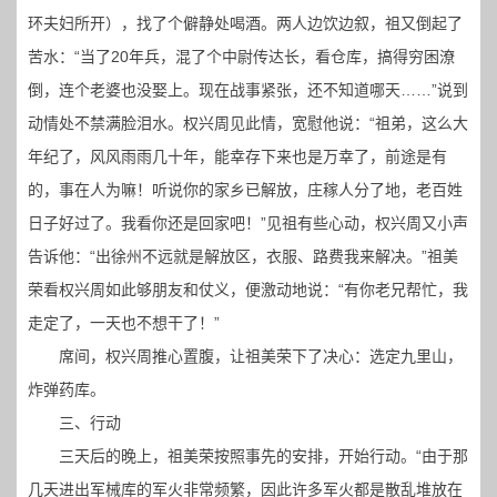
环夫妇所开），找了个僻静处喝酒。两人边饮边叙，祖又倒起了
苦水：“当了20年兵，混了个中尉传达长，看仓库，搞得穷困潦
倒，连个老婆也没娶上。现在战事紧张，还不知道哪天……”说到
动情处不禁满脸泪水。权兴周见此情，宽慰他说：“祖弟，这么大
年纪了，风风雨雨几十年，能幸存下来也是万幸了，前途是有
的，事在人为嘛！听说你的家乡已解放，庄稼人分了地，老百姓
日子好过了。我看你还是回家吧！”见祖有些心动，权兴周又小声
告诉他：“出徐州不远就是解放区，衣服、路费我来解决。”祖美
荣看权兴周如此够朋友和仗义，便激动地说：“有你老兄帮忙，我
走定了，一天也不想干了！”
席间，权兴周推心置腹，让祖美荣下了决心：选定九里山，
炸弹药库。
三、行动
三天后的晚上，祖美荣按照事先的安排，开始行动。“由于那
几天进出军械库的军火非常频繁，因此许多军火都是散乱堆放在