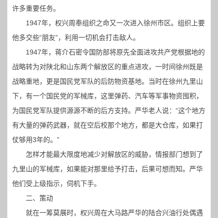
许多重要任务。
1947年，权兴周奉组织之命又一次进入徐州市区。组织上要
他多交些“朋友”，利用一切机会打击敌人。
1947年，蒋介石密令国防部将原先全面进攻共产党根据地的
战略转为对陕北和山东两个解放区的重点进攻，一时间徐州既是
战略重地，更是国民党军队的后防物资基地。当时在徐州九里山
下，有一个国民党的军械库，这里弹药、汽车等军事物资囤积，
为国民党军队提供源源不断的后方支持。严华老人说：“这个地方
有大量的弹药武器，就在空后校那个地方，都是大仓库，如果打
仗够用3年的。”
怎样才能最大限度地减少对解放区的威胁，情报部门想到了
九里山的军械库，如果能对那里给予打击，后果可想而知。严华
他们受上级指示，伺机下手。
二、策动
就在一筹莫展时，权兴周在大马路严华的陆合兴油行处偶遇