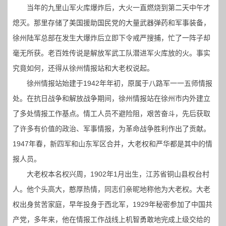
当年的九里山军火库爆炸后，大火一直燃烧到第二天中午才
熄灭。那里存储了美国援助国民党的大量武器弹药和军事装备，
徐州陆军总部在发生大爆炸后立即下令戒严搜捕，忙了一阵子却
毫无所获。老百姓传说是解放军武工队潜进军火库放的火。事实
究竟如何，还得从徐州情报站和大老权说起。
徐州情报站始建于1942年年初，原属于八路军一一五师情报
处。在抗日战争和解放战争期间，徐州情报站在徐州市内外建立
了多处情报工作基点。情工人员不避险阻，艰苦奋斗，先后获取
了许多有价值的政治、军事情报，为革命战争胜利作出了贡献。
1947年春，新四军和山东军区合并，大老权和严华都是其中的情
报人员。
大老权本名权兴周，1902年1月出生，江苏省铜山县权台村
人。他个头高大，憨厚热情，同志们亲昵地称他为大老权。大老
权出身贫苦家庭，早年投身于西北军，1929年秘密参加了中国共
产党，多年来，他在情报工作战线上机智勇敢地完成上级交给的