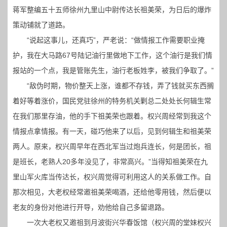
蒋军整编五十五师徐州九里山中尉传达长祖美荣，为日后的爆炸
策动铺就了道路。
“说起这事儿，还真巧”，严老说：“做情报工作需要职业掩
护，我在大马路67号陆记油行里做地下工作，这个油行是我们情
报站的一个点，我是管账先生，油行老板姓李，被我们争取了。”
“敌伪时期，物价整天上涨，谁都不存钱，弄了钱就买东西搁
着好等着涨价，国民党驻徐州的特务机关剿总二处处长何辑生常
在我们那里存油，他的手下祖美荣也跟着。权兴周经常到我这个
情报点拿情报。有一天，碰巧他来了以后，见到何辑生和祖美荣
两人。原来，权兴周早年在西北军当过炮兵连长，何是团长，祖
是班长，老熟人20多年没见了，非常高兴。”当得知祖美荣在九
里山军火库当传达长，权兴周觉得可利用这人的关系做工作。自
那次相见，大老权经常邀祖美荣喝酒，还给他零用钱，然后便以
老友的身份对他进行开导，劝他给自己多留退路。
一次大老权又邀祖到月波街兴华春饭馆（权兴周的堂妹权兴