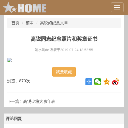
用
户
信
首页
前辈
高锐的纪念文章
息/
登
录
高锐同志纪念照片和奖章证书
等
响水沟de 发表于2019-07-24 18:52:55
我要收藏
浏览：870次
下一篇：
高锐少将大事年表
评论回复