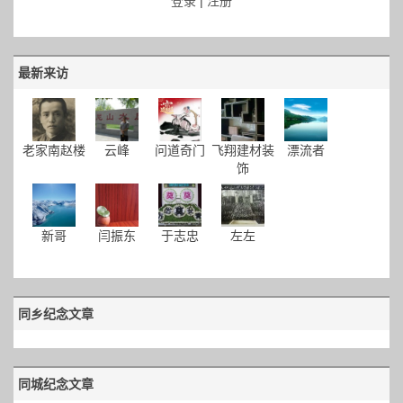
登录
|
注册
最新来访
老家南赵楼
云峰
问道奇门
飞翔建材装
漂流者
饰
新哥
闫振东
于志忠
左左
同乡纪念文章
同城纪念文章