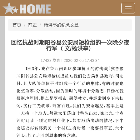
用
户
信
首页
前辈
杨洪亭的纪念文章
息/
登
录
回忆抗战时期阳谷县公安局短枪组的一次除夕夜
等
行军（ 文/杨洪亭）
17428 发表于2020-02-05 17:43:34