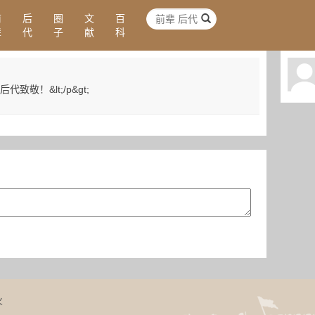
前
后
圈
文
百
辈
代
子
献
科
代致敬！&lt;/p&gt;
火