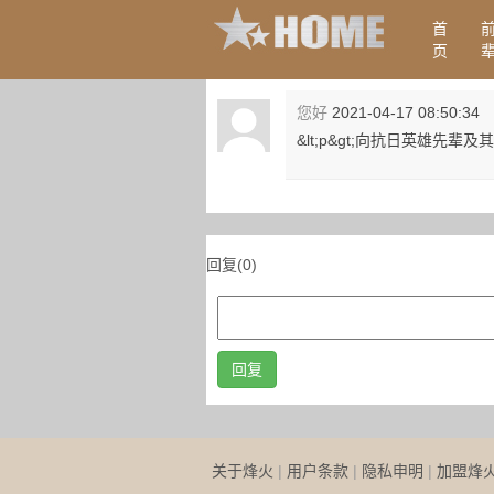
首
页
您好
2021-04-17 08:50:34
&lt;p&gt;向抗日英雄先辈及其后
回复(0)
回复
关于烽火
|
用户条款
|
隐私申明
|
加盟烽