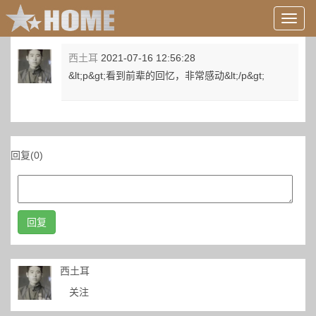
用
户
信
西土耳
2021-07-16 12:56:28
息/
&lt;p&gt;看到前辈的回忆，非常感动&lt;/p&gt;
登
录
等
回复(0)
回复
西土耳
关注