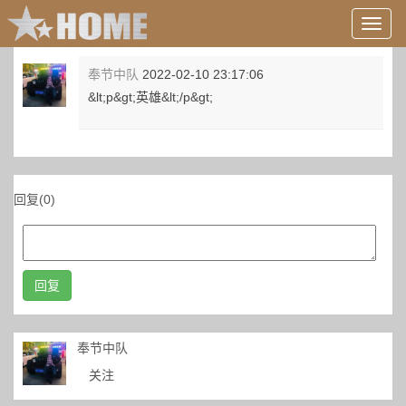
用
户
信
奉节中队
2022-02-10 23:17:06
息/
&lt;p&gt;英雄&lt;/p&gt;
登
录
等
回复(0)
回复
奉节中队
关注