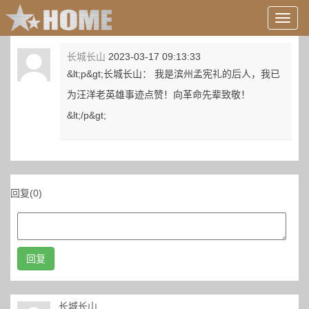
用
户
信
长城长山
2023-03-17 09:13:33
息/
&lt;p&gt;长城长山： 我是滨州孟宪礼的后人，我已
登
录
为汪洋老英雄事迹点赞！向革命先辈致敬！
等
&lt;/p&gt;
回复(0)
回复
长城长山