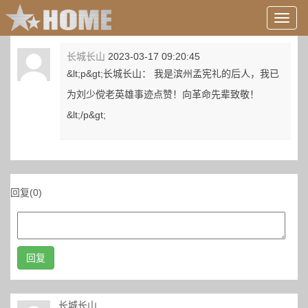
用
户
信
长城长山
2023-03-17 09:20:45
息/
&lt;p&gt;长城长山： 我是滨州孟宪礼的后人，我已
登
录
为刘少傥老英雄事迹点赞！向革命先辈致敬！
等
&lt;/p&gt;
回复(0)
回复
长城长山