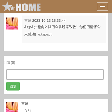
用
户
信
甘玛
2023-10-13 15:33:44
息/
&lt;p&gt;也向入驻的众多晚辈致敬！你们的情怀令
登
录
人感动！&lt;/p&gt;
等
回复(0)
回复
甘玛
关注