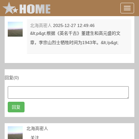
用
户
信
北海高密人
2025-12-27 12:49:46
息/
&lt;p&gt;根据《英名千古》董建生和高元盛的文
登
录
章，李宗山烈士牺牲时间为1943年。&lt;/p&gt;
等
回复(0)
回复
北海高密人
关注