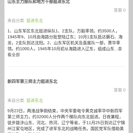
山东主力部队和地方干部挺进东北
答案 0
来自分类:
挺进东北
1、山东军区东北挺进纵队1、2支队，万毅率领。约3500人，
1945年9、10月由海路分批登陆辽东；10月1支队抵达磐石、海
龙，2支队到达沈阳。2、山东军区机关及直属队一部，萧华率
领。约1000人，1945年10月初从海路进入辽东，组成山东...
查
看全部
新四军第三师主力挺进东北
答案 0
来自分类:
挺进东北
9月23日，两淮战争刚结束，中央军委电令黄克诚率华中新四军
第三师主力，约32000人分作两个梯队向东北挺进。日夜兼程，
徒步跋涉山东、河北、热河、辽宁等省，于11月25日到达辽宁锦
州江家屯地区，完成了进军东北的战略任务。国民党军队借助美