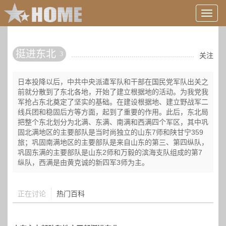
用
户
信
息/
挺进东北
3
登
关注
录
等
日本投降以后，中共中央派遣军队和干部在国民党军队出关之
前就分散到了东北各地，开始了建立根据地的活动。为我党我
军抢占东北奠定了坚实的基础。在建设根据地、建立野战军二
线兵团和稳固后方等方面，起到了重要的作用。此后，东北局
把整个东北划分为北满、东满、南满和西满四个军区，其中巩
固北满地区的主要部队是当时尚独立的山东7师和陕甘宁359
旅；巩固南满地区的主要部队是来自山东的第三、第四纵队，
巩固东满的主要部队是山东2师和万毅的滨海支队组成的第7
纵队，西满是由黄克诚的新四军3师为主。
正在讨论
热门百科