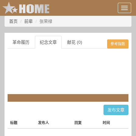
用
户
信
首页
前辈
张荣禄
息/
登
录
革命履历
纪念文章
献花 (0)
参考指数
等
发布文章
标题
发布人
回复
时间