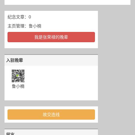
纪念文章：0
主页管理：
鲁小楠
我是张荣禄的晚辈
入驻晚辈
鲁小楠
故交连线
留言