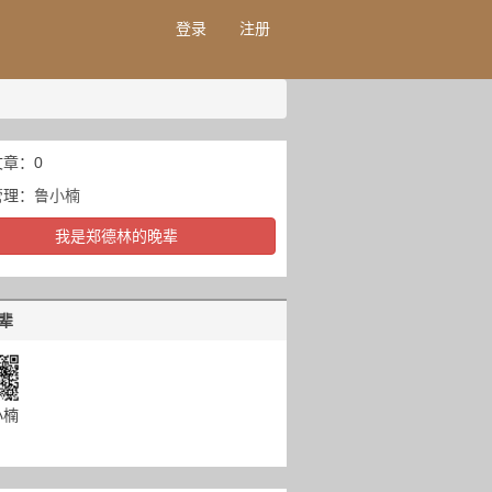
登录
注册
章：0
管理：
鲁小楠
我是郑德林的晚辈
辈
小楠