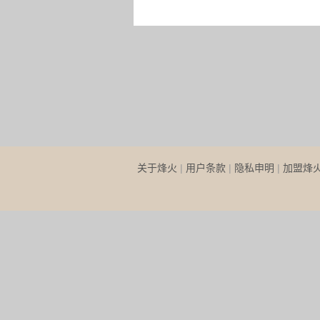
关于烽火
|
用户条款
|
隐私申明
|
加盟烽