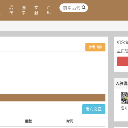
前
后
圈
文
百
辈
代
子
献
科
纪念文
参考指数
主页
入驻晚
鲁
发布文章
回复
时间