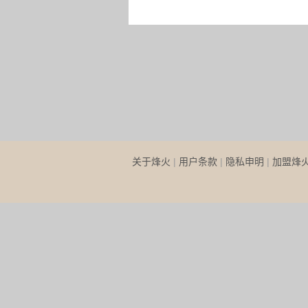
关于烽火
|
用户条款
|
隐私申明
|
加盟烽