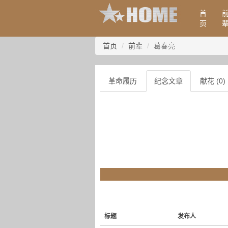
首
页
首页
前辈
葛春亮
革命履历
纪念文章
献花 (0)
标题
发布人