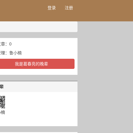
登录
注册
章：0
管理：
鲁小楠
我是葛春亮的晚辈
辈
小楠