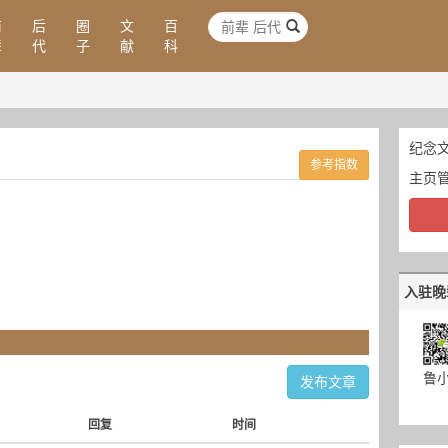
前
后
圈
文
百
辈
代
子
献
科
纪念文
参考指数
主页
入驻晚
鲁
发布文章
回复
时间