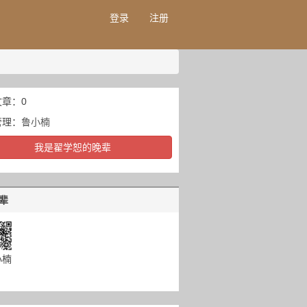
登录
注册
章：0
管理：
鲁小楠
我是翟学恕的晚辈
辈
小楠