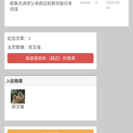
Admin
0
2016-02-
薛鲁光讲述父亲薛迈机智侦破日本
16
间谍
纪念文章：1
主页管理：
郑玉强
我是薛其彬（薛迈）的晚辈
入驻晚辈
郑玉强