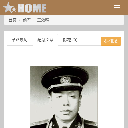
用
户
信
首页
前辈
王效明
息/
登
录
革命履历
纪念文章
献花 (0)
参考指数
等