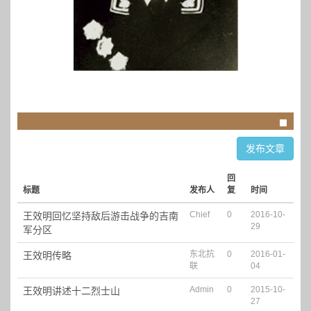
发布文章
回
标题
发布人
复
时间
Chief
0
2016-10-
王效明回忆坚持敌后游击战争的吉南
29
军分区
东北抗
0
2016-01-
王效明传略
联
04
Admin
0
2015-10-
王效明讲述十二烈士山
27