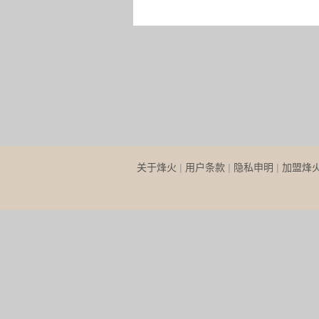
关于烽火
|
用户条款
|
隐私申明
|
加盟烽