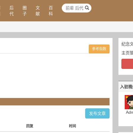
前
后
圈
文
百
辈
代
子
献
科
纪念文
参考指数
主页
入驻晚
Adm
发布文章
回复
时间