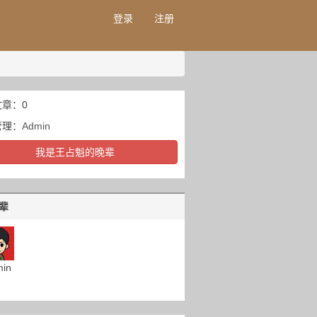
登录
注册
章：0
管理：
Admin
我是王占魁的晚辈
辈
in