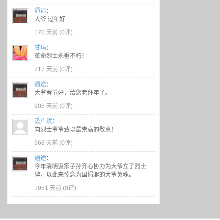
通途
：
大爷 过年好
170 天前 (
0评
)
甘玛
：
革命烈士永垂不朽！
717 天前 (
0评
)
通途
：
大爷春节好，给您老拜年了。
908 天前 (
0评
)
汲广斌
：
向烈士爷爷致以最崇高的敬意！
968 天前 (
0评
)
通途
：
今年清明汲家子孙齐心协力为大爷立了烈士
碑，以此来悼念为国捐躯的大爷英魂。
1951 天前 (
0评
)