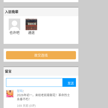
入驻晚辈
也许吧
通途
故交连线
留言
甘玛
：
2026年初一，来给老前辈献花！革命烈士
永垂不朽！
169 天前 (
0评
)