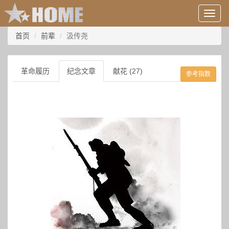
用
户
信
首页
前辈
汲传尧
息/
登
录
革命履历
纪念文章
献花 (27)
参考指数
等