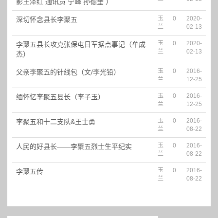
影王泽红 通讯员 宁峰 孙德奎 ）
玉
0
2020-
深切怀念县长李聚五
兰
02-13
玉
0
2020-
李聚五县长攻克张保屯日军据点事记（牟成
兰
02-13
杰）
玉
0
2016-
父亲李聚五的针线包（文/李光铅）
兰
12-25
玉
0
2016-
缅怀忆李聚五县长（李子玉）
兰
12-25
玉
0
2016-
李聚五和十二支队&王士勇
兰
08-22
玉
0
2016-
人民的好县长——李聚五烈士生平纪实
兰
08-22
玉
0
2016-
李聚五传
兰
08-22