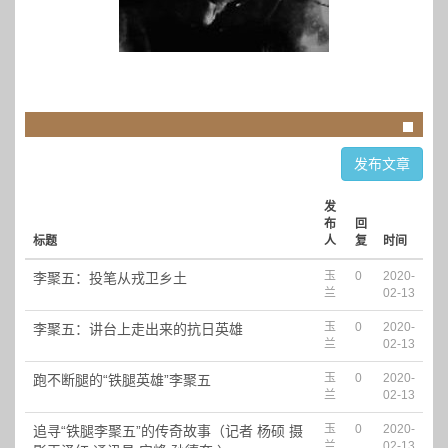
发布文章
发
布
回
标题
人
复
时间
玉
0
2020-
李聚五：投笔从戎卫乡土
兰
02-13
玉
0
2020-
李聚五：讲台上走出来的抗日英雄
兰
02-13
玉
0
2020-
跑不断腿的“铁腿英雄”李聚五
兰
02-13
玉
0
2020-
追寻“铁腿李聚五”的传奇故事（记者 杨硕 摄
兰
02-13