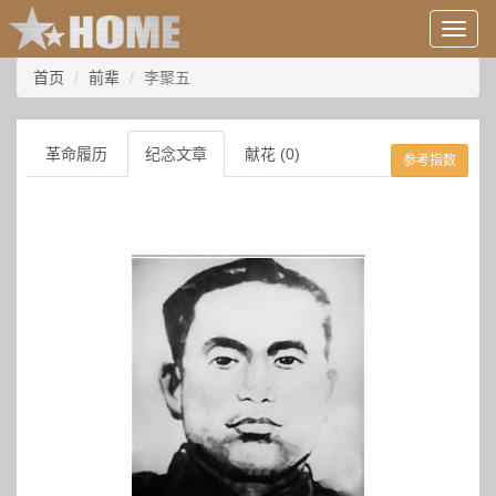
用
户
信
首页
前辈
李聚五
息/
登
录
革命履历
纪念文章
献花 (0)
参考指数
等