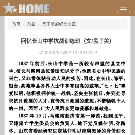
用
户
信
首页
前辈
孟子美的纪念文章
息/
登
录
回忆长山中学抗战训练班（文/孟子美）
等
m71012 发表于2017-10-12 21:23:23