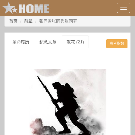
用
户
信
首页
前辈
张同省张同秀张同芬
息/
登
录
革命履历
纪念文章
献花 (21)
参考指数
等