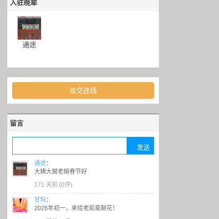
入驻晚辈
通途
故交连线
留言
通途
：
大姨大舅老娘春节好
171 天前 (
0评
)
甘玛
：
2026年初一，来给老前辈献花！