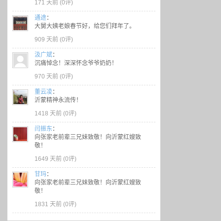
171 天前 (
0评
)
通途
：
大舅大姨老娘春节好，给您们拜年了。
909 天前 (
0评
)
汲广斌
：
沉痛悼念！深深怀念爷爷奶奶！
970 天前 (
0评
)
董云凌
：
沂蒙精神永流传！
1418 天前 (
0评
)
闫振东
：
向张家老前辈三兄妹致敬！向沂蒙红嫂致
敬！
1649 天前 (
0评
)
甘玛
：
向张家老前辈三兄妹致敬！向沂蒙红嫂致
敬！
1831 天前 (
0评
)