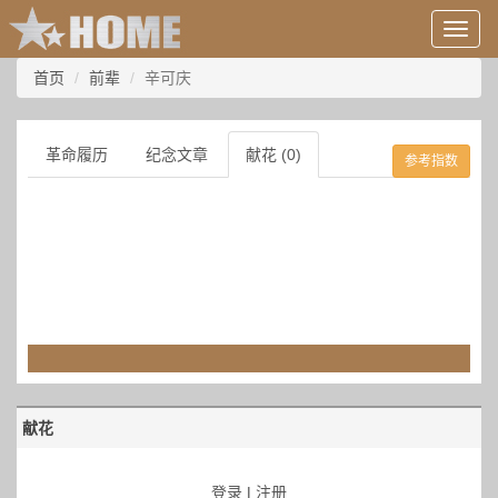
用
户
信
首页
前辈
辛可庆
息/
登
录
革命履历
纪念文章
献花 (0)
参考指数
等
献花
登录
|
注册