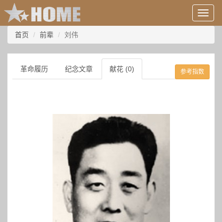
用
户
信
首页
前辈
刘伟
息/
登
录
革命履历
纪念文章
献花 (0)
参考指数
等