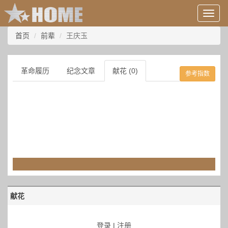
用
户
信
首页
前辈
王庆玉
息/
登
录
革命履历
纪念文章
献花 (0)
参考指数
等
献花
登录
|
注册