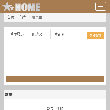
用
户
信
首页
前辈
唐景兰
息/
登
录
革命履历
纪念文章
献花 (0)
参考指数
等
献花
登录
|
注册