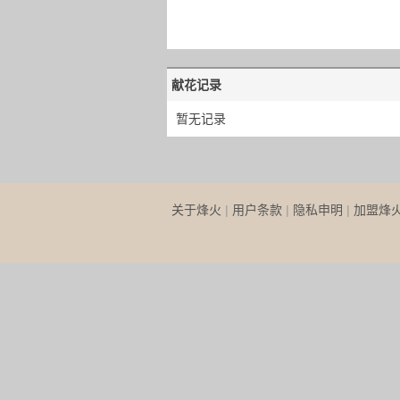
献花记录
暂无记录
关于烽火
|
用户条款
|
隐私申明
|
加盟烽