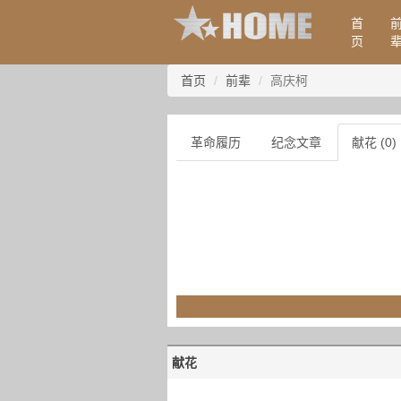
首
页
首页
前辈
高庆柯
革命履历
纪念文章
献花 (0)
献花