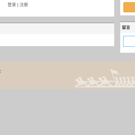
登录
|
注册
留言
火