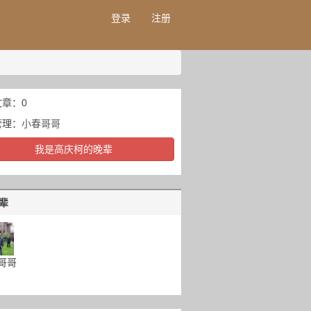
登录
注册
章：0
管理：
小春哥哥
我是高庆柯的晚辈
辈
哥哥