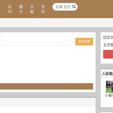
前
后
圈
文
百
辈
代
子
献
科
纪念文
参考指数
主页
入驻晚
小春