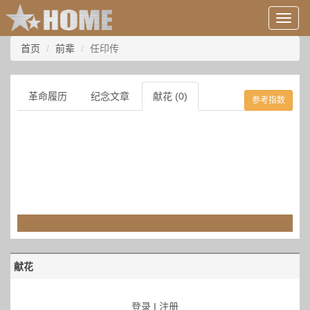
用
户
信
首页
前辈
任印传
息/
登
录
革命履历
纪念文章
献花 (0)
参考指数
等
献花
登录
|
注册