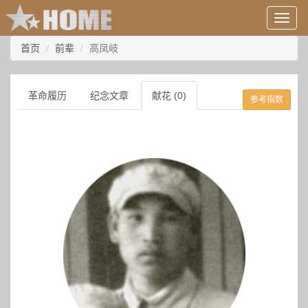
用
户
信
首页
前辈
高凤岐
息/
登
录
革命履历
纪念文章
献花 (0)
参考指数
等