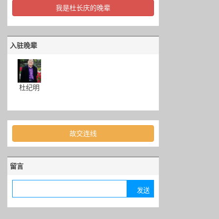
我是杜长庆的晚辈
入驻晚辈
杜纪明
故交连线
留言