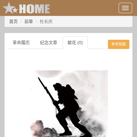
用
户
信
首页
前辈
杜长庆
息/
登
录
革命履历
纪念文章
献花 (0)
参考指数
等