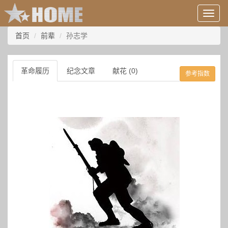
用
户
信
首页
前辈
孙志学
息/
登
录
革命履历
纪念文章
献花 (0)
参考指数
等