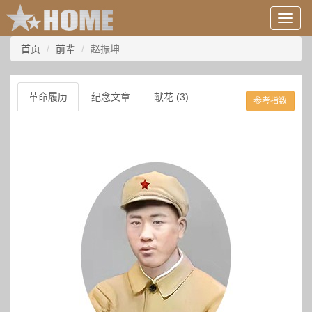
用
户
信
首页
前辈
赵振坤
息/
登
录
革命履历
纪念文章
献花 (3)
参考指数
等