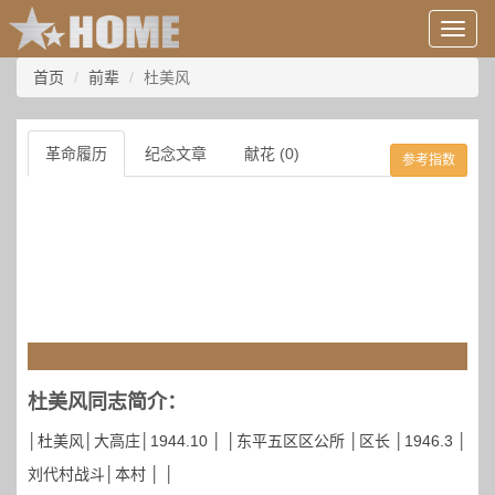
用
户
信
首页
前辈
杜美风
息/
登
录
革命履历
纪念文章
献花 (0)
参考指数
等
杜美风同志简介：
│杜美风│大高庄│1944.10 │ │东平五区区公所 │区长 │1946.3 │
刘代村战斗│本村 │ │