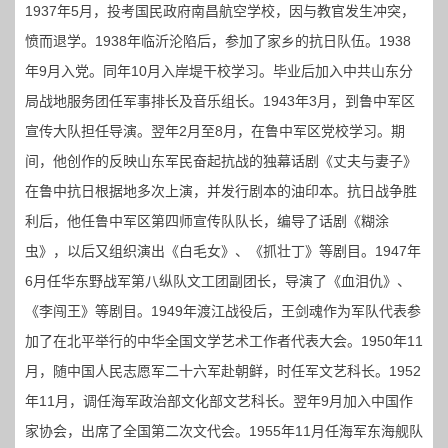
1937年5月，投考国民政府南昌航空学校，因与教官发生冲突，
愤而退学。1938年临沂沦陷后，参加了家乡的抗日队伍。1938
年9月入党。同年10月入岸堤干校学习。毕业后加入中共山东分
局战地服务团任军事排长及音乐组长。1943年3月，到鲁中军区
宣传大队担任导演。翌年2月至8月，在鲁中军区党校学习。期
间，他创作的反映山东军民奋起抗战的独幕话剧《丈夫与妻子》
在鲁中抗日根据地多次上演，并发行剧本的油印本。抗日战争胜
利后，他任鲁中军区第四师宣传队队长，编导了话剧《糊涂
虫》，以后又组织演出《白毛女》、《抓壮丁》等剧目。1947年
6月任华东野战军第八纵队文工团副团长，导演了《血泪仇》、
《李闯王》等剧目。1949年渡江战役后，王剑魂作为军队代表参
加了在北平举行的中华全国文学艺术工作者代表大会。1950年11
月，随中国人民志愿军二十六军赴朝鲜，时任军文艺科长。1952
年11月，调任海军政治部文化部文艺科长。翌年9月加入中国作
家协会，出席了全国第二次文代会。1955年11月任海军东海舰队