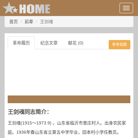
用
户
信
首页
前辈
王剑魂
息/
登
录
革命履历
纪念文章
献花 (0)
参考指数
等
王剑魂同志简介：
王剑魂(1915～1973.9) ，山东省临沂市里庄村人。出身农民家
庭。1936年春山东省立第五中学毕业，回本村小学任教员。