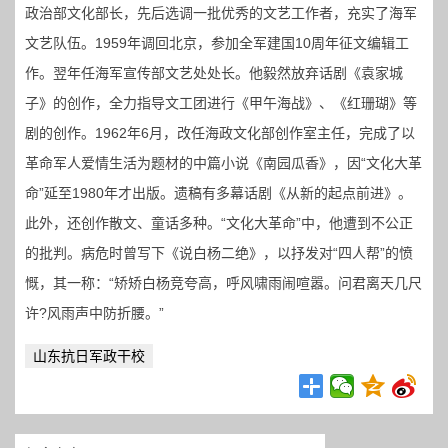
政治部文化部长，先后选调一批优秀的文艺工作者，充实了海军
文艺队伍。1959年调回北京，参加全军建国10周年征文编辑工
作。翌年任海军宣传部文艺处处长。他毅然放弃话剧《袁家城
子》的创作，全力指导文工团进行《甲午海战》、《红珊瑚》等
剧的创作。1962年6月，改任海政文化部创作室主任，完成了以
革命军人爱情生活为题材的中篇小说《南园瓜香》，因“文化大革
命”延至1980年才出版。遗稿有多幕话剧《从新的起点前进》。
此外，还创作散文、童话多种。“文化大革命”中，他遭到不公正
的批判。病危时曾写下《说白杨二绝》，以抒发对“四人帮”的愤
慨，其一称：“矫矫白杨竞夸高，呼风啸雨闹喧嚣。问君离天几尺
许?风雨声中防折腰。”
山东抗日军政干校