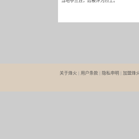
当地亭兰丘，后被评为烈士。
关于烽火
|
用户条款
|
隐私申明
|
加盟烽