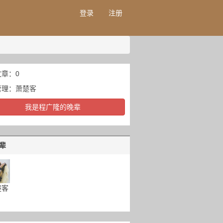
登录
注册
章：0
管理：
萧楚客
我是程广隆的晚辈
辈
楚客