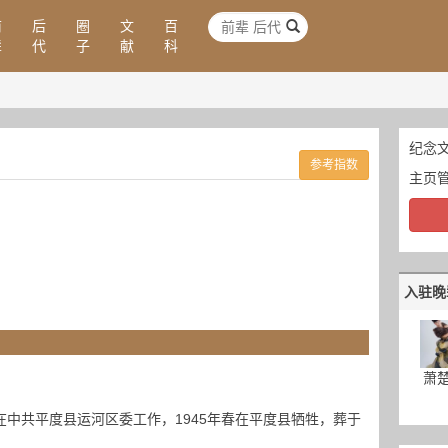
前
后
圈
文
百
辈
代
子
献
科
纪念文
参考指数
主页
入驻晚
萧
曾在中共平度县运河区委工作，1945年春在平度县牺牲，葬于