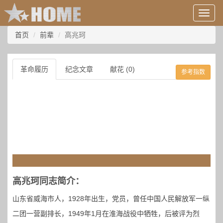
用
户
信
首页
前辈
高兆珂
息/
登
录
革命履历
纪念文章
献花 (0)
参考指数
等
高兆珂同志简介：
山东省威海市人，1928年出生，党员，曾任中国人民解放军一纵
二团一营副排长，1949年1月在淮海战役中牺牲，后被评为烈