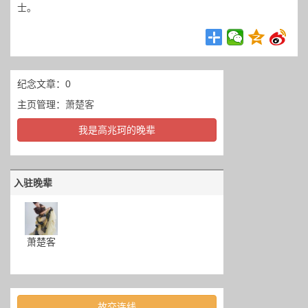
士。
纪念文章：0
主页管理：
萧楚客
我是高兆珂的晚辈
入驻晚辈
萧楚客
故交连线