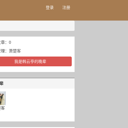
登录
注册
章：0
管理：
萧楚客
我是韩云亭的晚辈
辈
楚客