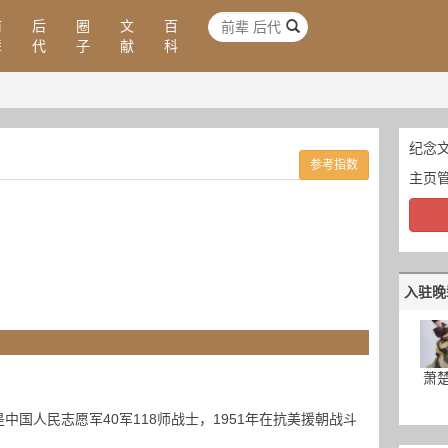
前
后
圈
文
百
辈
代
子
献
科
纪念文
参考指数
主页
入驻晚
萧
中国人民志愿军40军118师战士，1951年在抗美援朝战斗