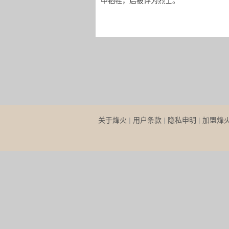
中牺牲，后被评为烈士。
关于烽火
|
用户条款
|
隐私申明
|
加盟烽