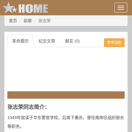
用
户
信
首页
前辈
张志荣
息/
登
录
革命履历
纪念文章
献花 (0)
参考指数
等
张志荣同志简介：
1949年就读于华东警官学校，后南下重庆，曾任南岸区组织部长
等职务。