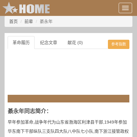
用
户
信
首页
前辈
綦永年
息/
登
录
革命履历
纪念文章
献花 (0)
参考指数
等
綦永年同志简介：
早年参加革命,战争年代为山东省渤海区利津县干部,1949年参加
华东南下干部纵队三支队四大队八中队七小队,南下浙江接管政权