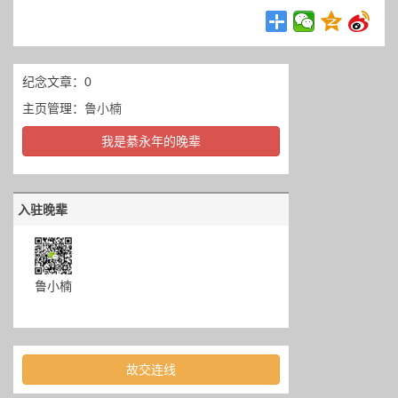
纪念文章：0
主页管理：
鲁小楠
我是綦永年的晚辈
入驻晚辈
鲁小楠
故交连线