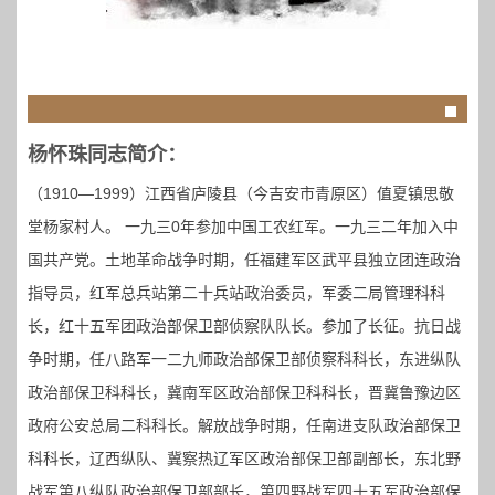
杨怀珠同志简介：
（1910—1999）江西省庐陵县（今吉安市青原区）值夏镇思敬
堂杨家村人。 一九三0年参加中国工农红军。一九三二年加入中
国共产党。土地革命战争时期，任福建军区武平县独立团连政治
指导员，红军总兵站第二十兵站政治委员，军委二局管理科科
长，红十五军团政治部保卫部侦察队队长。参加了长征。抗日战
争时期，任八路军一二九师政治部保卫部侦察科科长，东进纵队
政治部保卫科科长，冀南军区政治部保卫科科长，晋冀鲁豫边区
政府公安总局二科科长。解放战争时期，任南进支队政治部保卫
科科长，辽西纵队、冀察热辽军区政治部保卫部副部长，东北野
战军第八纵队政治部保卫部部长，第四野战军四十五军政治部保