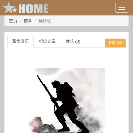
用
户
信
首页
前辈
杨怀珠
息/
登
录
革命履历
纪念文章
献花 (0)
参考指数
等